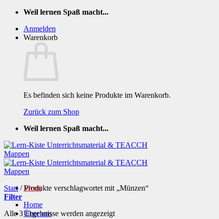
Zum
Weil lernen Spaß macht...
Inhalt
Anmelden
springen
Warenkorb
Es befinden sich keine Produkte im Warenkorb.
Zurück zum Shop
Weil lernen Spaß macht...
Start
/
Produkte verschlagwortet mit „Münzen“
Menü
Filter
Home
Nach
Alle 3 Ergebnisse werden angezeigt
Über uns