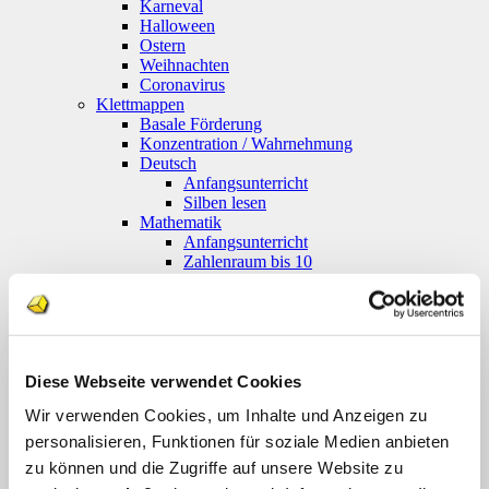
Karneval
Halloween
Ostern
Weihnachten
Coronavirus
Klettmappen
Basale Förderung
Konzentration / Wahrnehmung
Deutsch
Anfangsunterricht
Silben lesen
Mathematik
Anfangsunterricht
Zahlenraum bis 10
Zahlenraum 100
Multiplikation
Farben und Formen
Geld
Größen
Uhr
Diese Webseite verwendet Cookies
Sachunterricht
Wir verwenden Cookies, um Inhalte und Anzeigen zu
Englisch
Themenpakete
personalisieren, Funktionen für soziale Medien anbieten
Druckwerke
zu können und die Zugriffe auf unsere Website zu
Deutsch