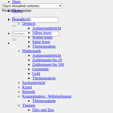
Aktualität
Shop
sortiert
Info
Produktkategorien
News
Suchen
Downloads
nach:
Deutsch
Anfangsunterricht
Silben lesen
Suchen
Wörter lesen
nach:
Sätze lesen
Themenpakete
Mathematik
Anfangsunterricht
Zahlenraum bis 10
Zahlenraum bis 100
Geometrie
Geld
Themenpakete
Sachunterricht
Kunst
Motorik
Konzentration / Wahrnehmung
Themenpakete
Themen
Dies und Das