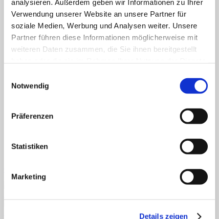
analysieren. Außerdem geben wir Informationen zu Ihrer
Fertiges Material
Mathematik
Verwendung unserer Website an unsere Partner für
Anfangsunterricht
soziale Medien, Werbung und Analysen weiter. Unsere
ZR bis 10
Partner führen diese Informationen möglicherweise mit
ZR bis 20
Motorik
weiteren Daten zusammen, die Sie ihnen bereitgestellt
Sachunterricht
haben oder die sie im Rahmen Ihrer Nutzung der Dienste
Aufgabenkarten
gesammelt haben.
Klettmappen
Einwilligungsauswahl
Deutsch
Notwendig
Konzentration/Wahrnehmung
Basale Förderung
Mathematik
Präferenzen
Uhrzeit
Sachkunde
Fordern Sie unseren Flyer an
Statistiken
Gratismaterialien
Marketing
Schnellansicht
Details zeigen