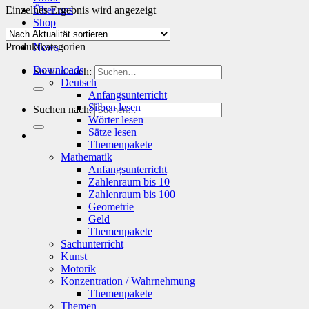
Einzelnes Ergebnis wird angezeigt
Über uns
Shop
Info
Produktkategorien
News
Downloads
Suchen nach:
Deutsch
Anfangsunterricht
Silben lesen
Suchen nach:
Wörter lesen
Sätze lesen
Themenpakete
Mathematik
Anfangsunterricht
Zahlenraum bis 10
Zahlenraum bis 100
Geometrie
Geld
Themenpakete
Sachunterricht
Kunst
Motorik
Konzentration / Wahrnehmung
Themenpakete
Themen