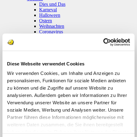
Dies und Das
Karneval
Halloween
Ostern
Weihnachten
Coronavirus
Klettmappen
Basale Förderung
Konzentration / Wahrnehmung
Deutsch
Anfangsunterricht
Diese Webseite verwendet Cookies
Silben lesen
Mathematik
Wir verwenden Cookies, um Inhalte und Anzeigen zu
Anfangsunterricht
personalisieren, Funktionen für soziale Medien anbieten
Zahlenraum bis 10
Zahlenraum 100
zu können und die Zugriffe auf unsere Website zu
Multiplikation
analysieren. Außerdem geben wir Informationen zu Ihrer
Farben und Formen
Verwendung unserer Website an unsere Partner für
Geld
Größen
soziale Medien, Werbung und Analysen weiter. Unsere
Uhr
Partner führen diese Informationen möglicherweise mit
Sachunterricht
weiteren Daten zusammen, die Sie ihnen bereitgestellt
Englisch
Themenpakete
haben oder die sie im Rahmen Ihrer Nutzung der Dienste
Druckwerke