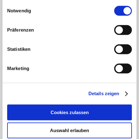
gesammelt haben.
Einwilligungsauswahl
Deutsch
Fertiges Material
Notwendig
Mathematik
Anfangsunterricht
ZR bis 10
Präferenzen
ZR bis 20
Motorik
Sachunterricht
Statistiken
Aufgabenkarten
Klettmappen
Deutsch
Konzentration/Wahrnehmung
Marketing
Basale Förderung
Mathematik
Uhrzeit
Sachkunde
Details zeigen
Fordern Sie unseren Flyer an
Cookies zulassen
Gratismaterialien
Auswahl erlauben
Schnellansicht