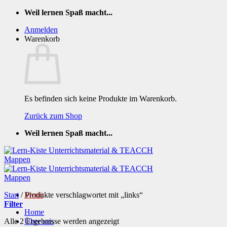
Zum
Weil lernen Spaß macht...
Inhalt
Anmelden
springen
Warenkorb
Es befinden sich keine Produkte im Warenkorb.
Zurück zum Shop
Weil lernen Spaß macht...
Start
/
Produkte verschlagwortet mit „links“
Menü
Filter
Home
Nach
Alle 2 Ergebnisse werden angezeigt
Über uns