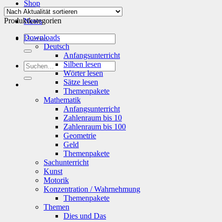
Aktualität
Shop
sortiert
Info
Produktkategorien
News
Suchen
Downloads
nach:
Deutsch
Anfangsunterricht
Silben lesen
Suchen
Wörter lesen
nach:
Sätze lesen
Themenpakete
Mathematik
Anfangsunterricht
Zahlenraum bis 10
Zahlenraum bis 100
Geometrie
Geld
Themenpakete
Sachunterricht
Kunst
Motorik
Konzentration / Wahrnehmung
Themenpakete
Themen
Dies und Das