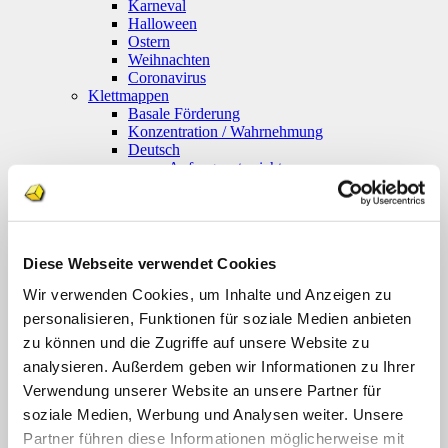
Karneval
Halloween
Ostern
Weihnachten
Coronavirus
Klettmappen
Basale Förderung
Konzentration / Wahrnehmung
Deutsch
Anfangsunterricht
Silben lesen
Mathematik
Anfangsunterricht
Zahlenraum bis 10
Zahlenraum 100
Diese Webseite verwendet Cookies
Multiplikation
Farben und Formen
Wir verwenden Cookies, um Inhalte und Anzeigen zu
Geld
personalisieren, Funktionen für soziale Medien anbieten
Größen
zu können und die Zugriffe auf unsere Website zu
Uhr
Sachunterricht
analysieren. Außerdem geben wir Informationen zu Ihrer
Englisch
Verwendung unserer Website an unsere Partner für
Themenpakete
soziale Medien, Werbung und Analysen weiter. Unsere
Druckwerke
Deutsch
Partner führen diese Informationen möglicherweise mit