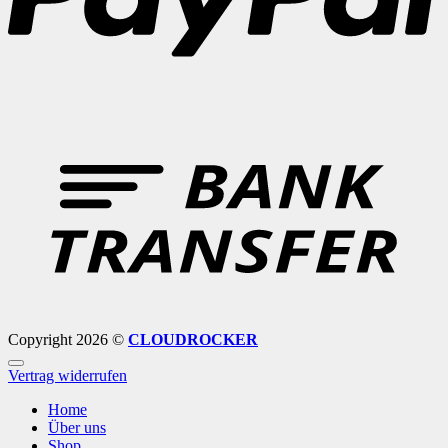
B
T
Copyright 2026 ©
CLOUDROCKER
Vertrag widerrufen
Home
Über uns
Shop