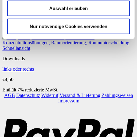
Downloads
Auswahl erlauben
links oder rechts – Einsatzfahrzeuge
Preisspanne:
€
1,10
–
€
3,50
Nur notwendige Cookies verwenden
€1,10
Enthält 7% reduzierte MwSt.
bis
€3,50
Schnellansicht
Downloads
links oder rechts
€
4,50
Enthält 7% reduzierte MwSt.
AGB
Datenschutz
Widerruf
Versand & Lieferung
Zahlungsweisen
Impressum
P