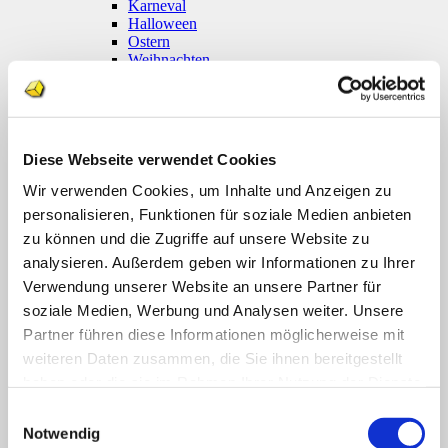
Karneval
Halloween
Ostern
Weihnachten
Coronavirus
Klettmappen
Basale Förderung
Konzentration / Wahrnehmung
Deutsch
Diese Webseite verwendet Cookies
Anfangsunterricht
Silben lesen
Wir verwenden Cookies, um Inhalte und Anzeigen zu
Mathematik
personalisieren, Funktionen für soziale Medien anbieten
Anfangsunterricht
zu können und die Zugriffe auf unsere Website zu
Zahlenraum bis 10
Zahlenraum 100
analysieren. Außerdem geben wir Informationen zu Ihrer
Multiplikation
Verwendung unserer Website an unsere Partner für
Farben und Formen
soziale Medien, Werbung und Analysen weiter. Unsere
Geld
Größen
Partner führen diese Informationen möglicherweise mit
Uhr
weiteren Daten zusammen, die Sie ihnen bereitgestellt
Sachunterricht
haben oder die sie im Rahmen Ihrer Nutzung der Dienste
Englisch
Themenpakete
gesammelt haben.
Einwilligungsauswahl
Druckwerke
Notwendig
Deutsch