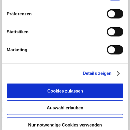
Fertiges Material
Mathematik
Anfangsunterricht
Präferenzen
ZR bis 10
ZR bis 20
Motorik
Statistiken
Sachunterricht
Aufgabenkarten
Klettmappen
Deutsch
Marketing
Konzentration/Wahrnehmung
Basale Förderung
Mathematik
Uhrzeit
Details zeigen
Sachkunde
Fordern Sie unseren Flyer an
Cookies zulassen
Gratismaterialien
Auswahl erlauben
Schnellansicht
Nur notwendige Cookies verwenden
Downloads