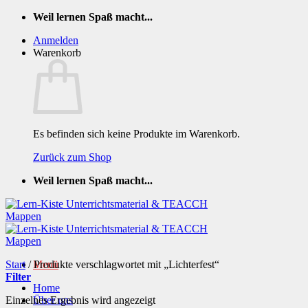
Zum
Weil lernen Spaß macht...
Inhalt
Anmelden
springen
Warenkorb
Es befinden sich keine Produkte im Warenkorb.
Zurück zum Shop
Weil lernen Spaß macht...
Start
/
Produkte verschlagwortet mit „Lichterfest“
Menü
Filter
Home
Einzelnes Ergebnis wird angezeigt
Über uns