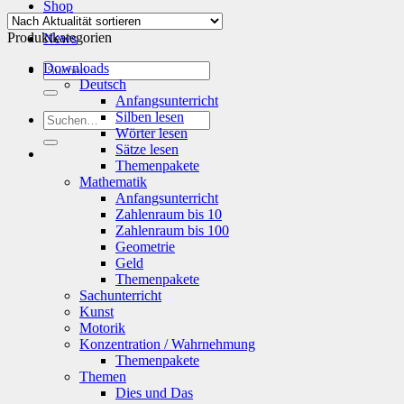
Shop
Info
Produktkategorien
News
Suchen
Downloads
nach:
Deutsch
Anfangsunterricht
Silben lesen
Suchen
Wörter lesen
nach:
Sätze lesen
Themenpakete
Mathematik
Anfangsunterricht
Zahlenraum bis 10
Zahlenraum bis 100
Geometrie
Geld
Themenpakete
Sachunterricht
Kunst
Motorik
Konzentration / Wahrnehmung
Themenpakete
Themen
Dies und Das