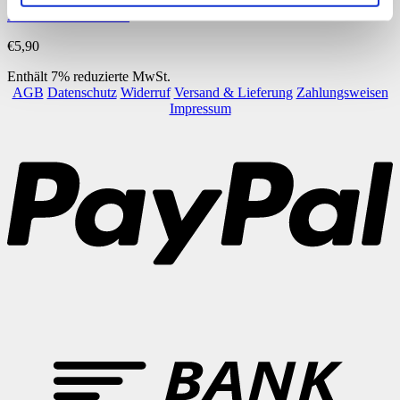
Arbeitsblätter Laterne
€
5,90
Enthält 7% reduzierte MwSt.
AGB
Datenschutz
Widerruf
Versand & Lieferung
Zahlungsweisen
Impressum
P
B
T