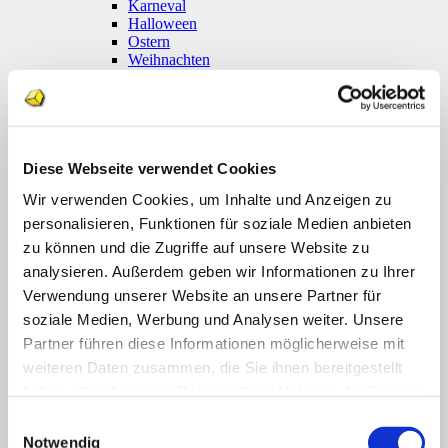
Karneval
Halloween
Ostern
Weihnachten
Coronavirus
Klettmappen
Basale Förderung
Konzentration / Wahrnehmung
Deutsch
Anfangsunterricht
Diese Webseite verwendet Cookies
Silben lesen
Wir verwenden Cookies, um Inhalte und Anzeigen zu
Mathematik
Anfangsunterricht
personalisieren, Funktionen für soziale Medien anbieten
Zahlenraum bis 10
zu können und die Zugriffe auf unsere Website zu
Zahlenraum 100
analysieren. Außerdem geben wir Informationen zu Ihrer
Multiplikation
Farben und Formen
Verwendung unserer Website an unsere Partner für
Geld
soziale Medien, Werbung und Analysen weiter. Unsere
Größen
Partner führen diese Informationen möglicherweise mit
Uhr
Sachunterricht
weiteren Daten zusammen, die Sie ihnen bereitgestellt
Englisch
haben oder die sie im Rahmen Ihrer Nutzung der Dienste
Themenpakete
gesammelt haben.
Druckwerke
Einwilligungsauswahl
Deutsch
Notwendig