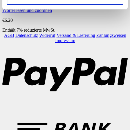
Deutsch
Wörter lesen und zuordnen
€
6,20
Enthält 7% reduzierte MwSt.
AGB
Datenschutz
Widerruf
Versand & Lieferung
Zahlungsweisen
Impressum
P
B
T