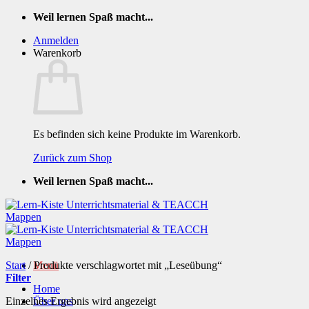
Zum
Weil lernen Spaß macht...
Inhalt
Anmelden
springen
Warenkorb
Es befinden sich keine Produkte im Warenkorb.
Zurück zum Shop
Weil lernen Spaß macht...
Start
/
Produkte verschlagwortet mit „Leseübung“
Menü
Filter
Home
Einzelnes Ergebnis wird angezeigt
Über uns