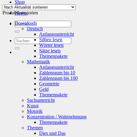
Shop
Info
Produktkategorien
News
Suchen
Downloads
nach:
Deutsch
Anfangsunterricht
Silben lesen
Suchen
Wörter lesen
nach:
Sätze lesen
Themenpakete
Mathematik
Anfangsunterricht
Zahlenraum bis 10
Zahlenraum bis 100
Geometrie
Geld
Themenpakete
Sachunterricht
Kunst
Motorik
Konzentration / Wahrnehmung
Themenpakete
Themen
Dies und Das