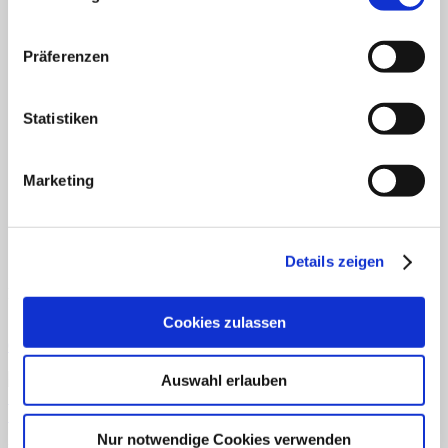
Fertiges Material
Mathematik
Anfangsunterricht
Präferenzen
ZR bis 10
ZR bis 20
Motorik
Sachunterricht
Statistiken
Aufgabenkarten
Klettmappen
Deutsch
Marketing
Konzentration/Wahrnehmung
Basale Förderung
Mathematik
Uhrzeit
Sachkunde
Details zeigen
Fordern Sie unseren Flyer an
Cookies zulassen
Gratismaterialien
Auswahl erlauben
Schnellansicht
Nur notwendige Cookies verwenden