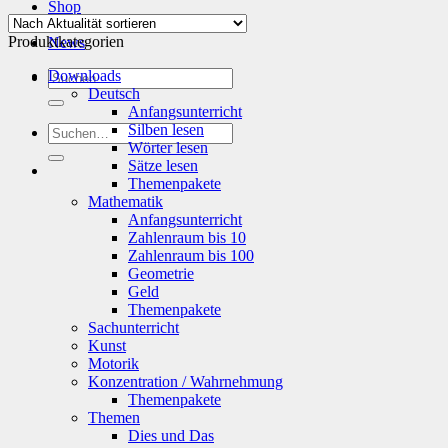
Shop
Info
Produktkategorien
News
Suchen
Downloads
nach:
Deutsch
Anfangsunterricht
Silben lesen
Suchen
Wörter lesen
nach:
Sätze lesen
Themenpakete
Mathematik
Anfangsunterricht
Zahlenraum bis 10
Zahlenraum bis 100
Geometrie
Geld
Themenpakete
Sachunterricht
Kunst
Motorik
Konzentration / Wahrnehmung
Themenpakete
Themen
Dies und Das