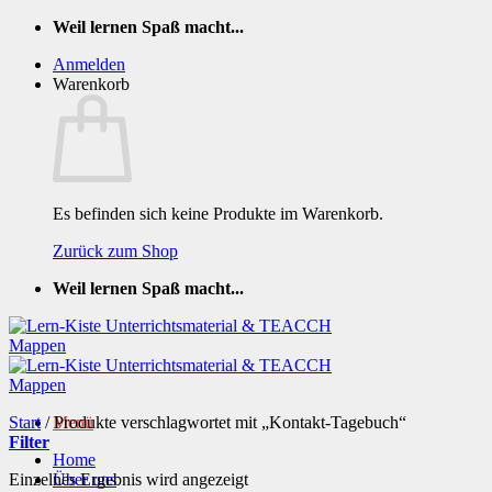
Zum
Weil lernen Spaß macht...
Inhalt
Anmelden
springen
Warenkorb
Es befinden sich keine Produkte im Warenkorb.
Zurück zum Shop
Weil lernen Spaß macht...
Start
/
Produkte verschlagwortet mit „Kontakt-Tagebuch“
Menü
Filter
Home
Einzelnes Ergebnis wird angezeigt
Über uns