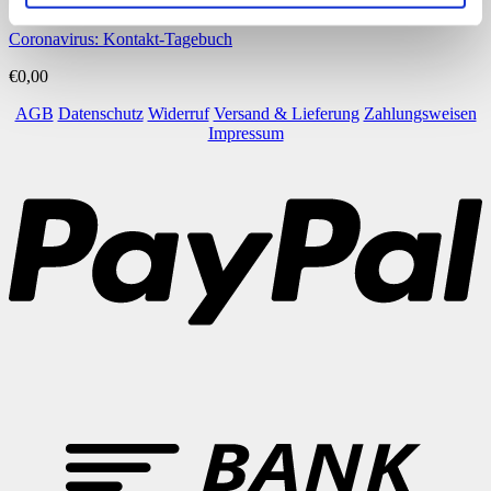
Coronavirus
Coronavirus: Kontakt-Tagebuch
€
0,00
AGB
Datenschutz
Widerruf
Versand & Lieferung
Zahlungsweisen
Impressum
P
B
T