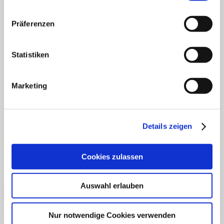
Fertiges Material
Mathematik
Anfangsunterricht
Präferenzen
ZR bis 10
ZR bis 20
Motorik
Statistiken
Sachunterricht
Aufgabenkarten
Klettmappen
Deutsch
Marketing
Konzentration/Wahrnehmung
Basale Förderung
Mathematik
Uhrzeit
Details zeigen
Sachkunde
Fordern Sie unseren Flyer an
Cookies zulassen
Gratismaterialien
Auswahl erlauben
Schnellansicht
Nur notwendige Cookies verwenden