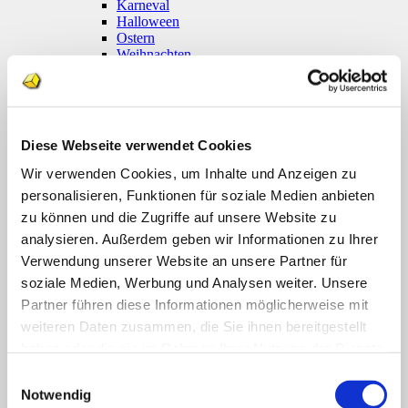
Karneval
Halloween
Ostern
Weihnachten
Coronavirus
Klettmappen
Basale Förderung
Konzentration / Wahrnehmung
Deutsch
Diese Webseite verwendet Cookies
Anfangsunterricht
Silben lesen
Wir verwenden Cookies, um Inhalte und Anzeigen zu
Mathematik
personalisieren, Funktionen für soziale Medien anbieten
Anfangsunterricht
zu können und die Zugriffe auf unsere Website zu
Zahlenraum bis 10
Zahlenraum 100
analysieren. Außerdem geben wir Informationen zu Ihrer
Multiplikation
Verwendung unserer Website an unsere Partner für
Farben und Formen
soziale Medien, Werbung und Analysen weiter. Unsere
Geld
Größen
Partner führen diese Informationen möglicherweise mit
Uhr
weiteren Daten zusammen, die Sie ihnen bereitgestellt
Sachunterricht
haben oder die sie im Rahmen Ihrer Nutzung der Dienste
Englisch
Themenpakete
gesammelt haben.
Einwilligungsauswahl
Druckwerke
Notwendig
Deutsch