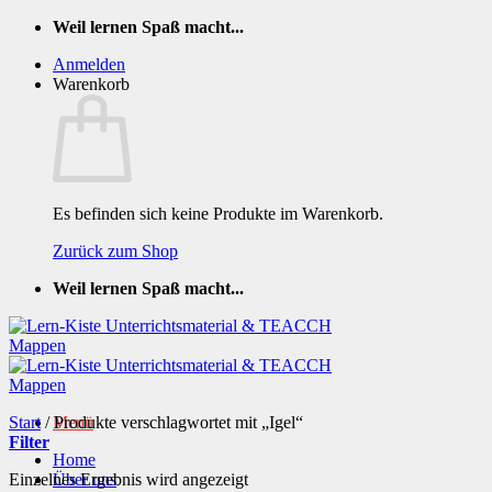
Zum
Weil lernen Spaß macht...
Inhalt
Anmelden
springen
Warenkorb
Es befinden sich keine Produkte im Warenkorb.
Zurück zum Shop
Weil lernen Spaß macht...
Start
/
Produkte verschlagwortet mit „Igel“
Menü
Filter
Home
Einzelnes Ergebnis wird angezeigt
Über uns