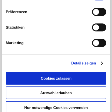
Fertiges Material
Mathematik
Anfangsunterricht
Präferenzen
ZR bis 10
ZR bis 20
Motorik
Statistiken
Sachunterricht
Aufgabenkarten
Klettmappen
Deutsch
Marketing
Konzentration/Wahrnehmung
Basale Förderung
Mathematik
Uhrzeit
Details zeigen
Sachkunde
Fordern Sie unseren Flyer an
Cookies zulassen
Gratismaterialien
Auswahl erlauben
Schnellansicht
Nur notwendige Cookies verwenden
Downloads