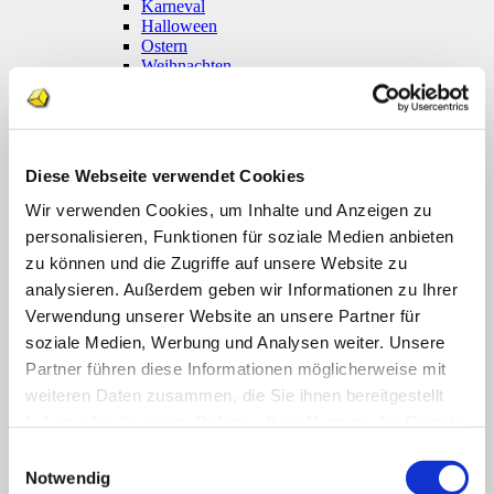
Karneval
Halloween
Ostern
Weihnachten
Coronavirus
Klettmappen
Basale Förderung
Konzentration / Wahrnehmung
Deutsch
Diese Webseite verwendet Cookies
Anfangsunterricht
Silben lesen
Wir verwenden Cookies, um Inhalte und Anzeigen zu
Mathematik
personalisieren, Funktionen für soziale Medien anbieten
Anfangsunterricht
zu können und die Zugriffe auf unsere Website zu
Zahlenraum bis 10
Zahlenraum 100
analysieren. Außerdem geben wir Informationen zu Ihrer
Multiplikation
Verwendung unserer Website an unsere Partner für
Farben und Formen
soziale Medien, Werbung und Analysen weiter. Unsere
Geld
Größen
Partner führen diese Informationen möglicherweise mit
Uhr
weiteren Daten zusammen, die Sie ihnen bereitgestellt
Sachunterricht
haben oder die sie im Rahmen Ihrer Nutzung der Dienste
Englisch
Themenpakete
gesammelt haben.
Einwilligungsauswahl
Druckwerke
Notwendig
Deutsch