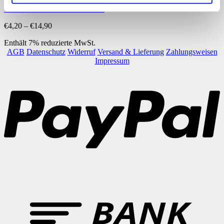
Wäscheklammerkartei – Stufe 1
Preisspanne:
€
4,20
–
€
14,90
€4,20
Enthält 7% reduzierte MwSt.
bis
AGB
Datenschutz
Widerruf
Versand & Lieferung
Zahlungsweisen
€14,90
Impressum
P
B
T