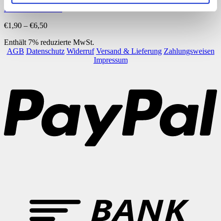
Fotobox: Hochzeit
Preisspanne:
€
1,90
–
€
6,50
€1,90
Enthält 7% reduzierte MwSt.
bis
AGB
Datenschutz
Widerruf
Versand & Lieferung
Zahlungsweisen
€6,50
Impressum
P
B
T