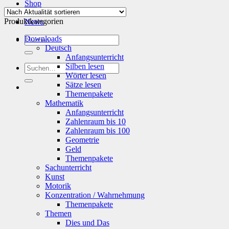
Shop
Info
Produktkategorien
News
Suchen
Downloads
nach:
Deutsch
Anfangsunterricht
Silben lesen
Suchen
Wörter lesen
nach:
Sätze lesen
Themenpakete
Mathematik
Anfangsunterricht
Zahlenraum bis 10
Zahlenraum bis 100
Geometrie
Geld
Themenpakete
Sachunterricht
Kunst
Motorik
Konzentration / Wahrnehmung
Themenpakete
Themen
Dies und Das