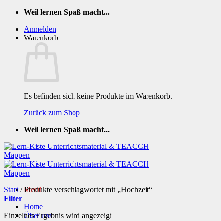
Zum
Weil lernen Spaß macht...
Inhalt
Anmelden
springen
Warenkorb
Es befinden sich keine Produkte im Warenkorb.
Zurück zum Shop
Weil lernen Spaß macht...
Start
/
Produkte verschlagwortet mit „Hochzeit“
Menü
Filter
Home
Einzelnes Ergebnis wird angezeigt
Über uns