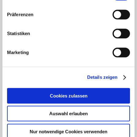
Fertiges Material
Mathematik
Anfangsunterricht
Präferenzen
ZR bis 10
ZR bis 20
Motorik
Statistiken
Sachunterricht
Aufgabenkarten
Klettmappen
Deutsch
Marketing
Konzentration/Wahrnehmung
Basale Förderung
Mathematik
Uhrzeit
Details zeigen
Sachkunde
Fordern Sie unseren Flyer an
Cookies zulassen
Gratismaterialien
Auswahl erlauben
Schnellansicht
Nur notwendige Cookies verwenden
Dies und Das