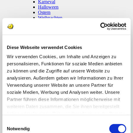
Karneval
Halloween
Ostern
Weihnachten
Coronavirus
Klettmappen
Basale Förderung
Konzentration / Wahrnehmung
Deutsch
Diese Webseite verwendet Cookies
Anfangsunterricht
Silben lesen
Wir verwenden Cookies, um Inhalte und Anzeigen zu
Mathematik
personalisieren, Funktionen für soziale Medien anbieten
Anfangsunterricht
zu können und die Zugriffe auf unsere Website zu
Zahlenraum bis 10
Zahlenraum 100
analysieren. Außerdem geben wir Informationen zu Ihrer
Multiplikation
Verwendung unserer Website an unsere Partner für
Farben und Formen
soziale Medien, Werbung und Analysen weiter. Unsere
Geld
Größen
Partner führen diese Informationen möglicherweise mit
Uhr
weiteren Daten zusammen, die Sie ihnen bereitgestellt
Sachunterricht
haben oder die sie im Rahmen Ihrer Nutzung der Dienste
Englisch
Themenpakete
gesammelt haben.
Einwilligungsauswahl
Druckwerke
Notwendig
Deutsch