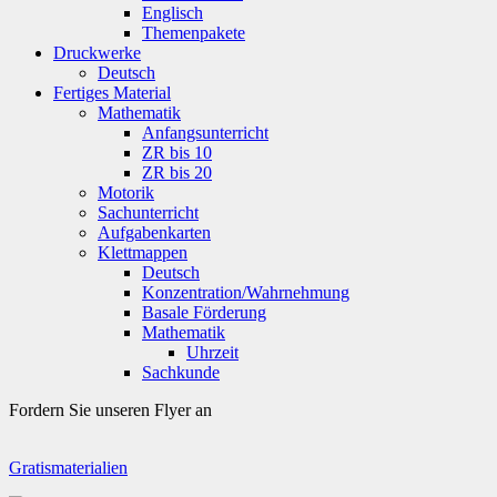
Englisch
Themenpakete
Druckwerke
Deutsch
Fertiges Material
Mathematik
Anfangsunterricht
ZR bis 10
ZR bis 20
Motorik
Sachunterricht
Aufgabenkarten
Klettmappen
Deutsch
Konzentration/Wahrnehmung
Basale Förderung
Mathematik
Uhrzeit
Sachkunde
Fordern Sie unseren Flyer an
Gratismaterialien