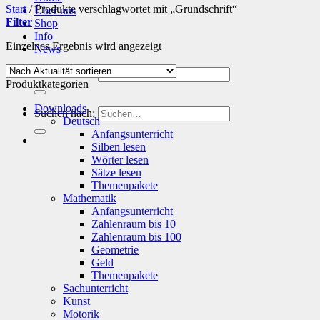
Start
/
Produkte verschlagwortet mit „Grundschrift“
Über uns
Filter
Shop
Info
Einzelnes Ergebnis wird angezeigt
News
Suchen nach:
Produktkategorien
Downloads
Suchen nach:
Deutsch
Anfangsunterricht
Silben lesen
Wörter lesen
Sätze lesen
Themenpakete
Mathematik
Anfangsunterricht
Zahlenraum bis 10
Zahlenraum bis 100
Geometrie
Geld
Themenpakete
Sachunterricht
Kunst
Motorik