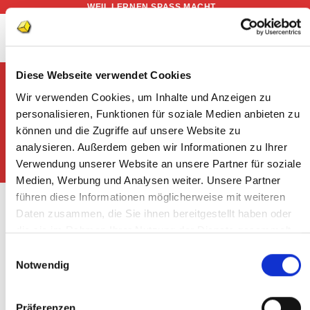
WEIL LERNEN SPASS MACHT...
Zum
Inhalt
springen
Diese Webseite verwendet Cookies
Wir verwenden Cookies, um Inhalte und Anzeigen zu
START
/
PRODUKTE VERSCHLAGWORTET MIT „GESCHENKE“
personalisieren, Funktionen für soziale Medien anbieten zu
FILTER
können und die Zugriffe auf unsere Website zu
analysieren. Außerdem geben wir Informationen zu Ihrer
Verwendung unserer Website an unsere Partner für soziale
Medien, Werbung und Analysen weiter. Unsere Partner
führen diese Informationen möglicherweise mit weiteren
Daten zusammen, die Sie ihnen bereitgestellt haben oder
DOWNLOADS
Fotobox: Ostern
die sie im Rahmen Ihrer Nutzung der Dienste gesammelt
Preisspanne:
€
1,90
–
€
6,50
haben.
Einwilligungsauswahl
€1,90
Enthält 7% reduzierte MwSt.
Notwendig
bis
€6,50
Präferenzen