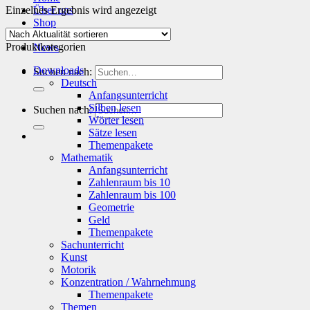
Einzelnes Ergebnis wird angezeigt
Über uns
Shop
Info
Produktkategorien
News
Downloads
Suchen nach:
Deutsch
Anfangsunterricht
Silben lesen
Suchen nach:
Wörter lesen
Sätze lesen
Themenpakete
Mathematik
Anfangsunterricht
Zahlenraum bis 10
Zahlenraum bis 100
Geometrie
Geld
Themenpakete
Sachunterricht
Kunst
Motorik
Konzentration / Wahrnehmung
Themenpakete
Themen