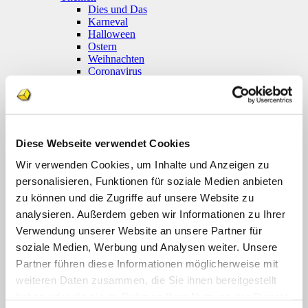
Dies und Das
Karneval
Halloween
Ostern
Weihnachten
Coronavirus
Klettmappen
Basale Förderung
Konzentration / Wahrnehmung
Deutsch
Anfangsunterricht
Diese Webseite verwendet Cookies
Silben lesen
Mathematik
Wir verwenden Cookies, um Inhalte und Anzeigen zu
Anfangsunterricht
personalisieren, Funktionen für soziale Medien anbieten
Zahlenraum bis 10
Zahlenraum 100
zu können und die Zugriffe auf unsere Website zu
Multiplikation
analysieren. Außerdem geben wir Informationen zu Ihrer
Farben und Formen
Verwendung unserer Website an unsere Partner für
Geld
Größen
soziale Medien, Werbung und Analysen weiter. Unsere
Uhr
Partner führen diese Informationen möglicherweise mit
Sachunterricht
weiteren Daten zusammen, die Sie ihnen bereitgestellt
Englisch
Themenpakete
haben oder die sie im Rahmen Ihrer Nutzung der Dienste
Druckwerke