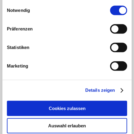
gesammelt haben.
Einwilligungsauswahl
Deutsch
Fertiges Material
Notwendig
Mathematik
Anfangsunterricht
ZR bis 10
Präferenzen
ZR bis 20
Motorik
Sachunterricht
Statistiken
Aufgabenkarten
Klettmappen
Deutsch
Konzentration/Wahrnehmung
Marketing
Basale Förderung
Mathematik
Uhrzeit
Sachkunde
Details zeigen
Fordern Sie unseren Flyer an
Cookies zulassen
Gratismaterialien
Auswahl erlauben
Schnellansicht