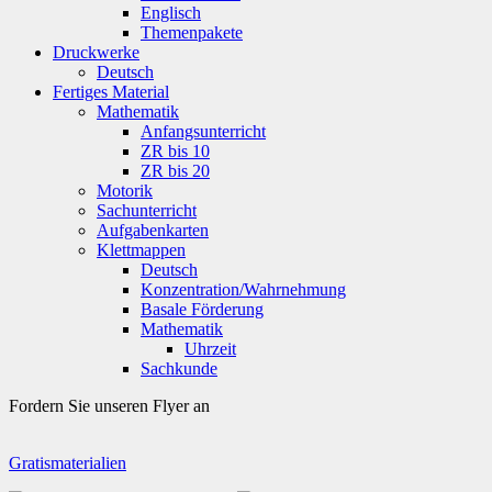
Englisch
Themenpakete
Druckwerke
Deutsch
Fertiges Material
Mathematik
Anfangsunterricht
ZR bis 10
ZR bis 20
Motorik
Sachunterricht
Aufgabenkarten
Klettmappen
Deutsch
Konzentration/Wahrnehmung
Basale Förderung
Mathematik
Uhrzeit
Sachkunde
Fordern Sie unseren Flyer an
Gratismaterialien