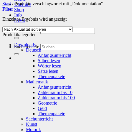
Start
/
Produkte verschlagwortet mit „Dokumentation“
Über uns
Filter
Shop
Info
Einzelnes Ergebnis wird angezeigt
News
Suchen nach:
Produktkategorien
Downloads
Suchen nach:
Deutsch
Anfangsunterricht
Silben lesen
Wörter lesen
Sätze lesen
Themenpakete
Mathematik
Anfangsunterricht
Zahlenraum bis 10
Zahlenraum bis 100
Geometrie
Geld
Themenpakete
Sachunterricht
Kunst
Motorik