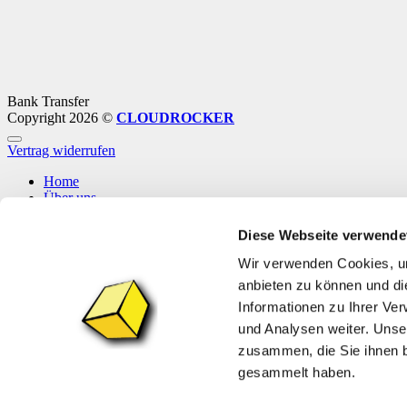
Bank Transfer
Copyright 2026 ©
CLOUDROCKER
Vertrag widerrufen
Home
Über uns
Shop
Info
Diese Webseite verwende
News
Wir verwenden Cookies, um
Anmelden
anbieten zu können und di
Informationen zu Ihrer Ve
Anmelden
und Analysen weiter. Unse
zusammen, die Sie ihnen b
Benutzername oder E-Mail-Adresse
*
Erforderlich
gesammelt haben.
Passwort
*
Erforderlich