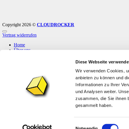
Copyright 2026 ©
CLOUDROCKER
Vertrag widerrufen
Home
Über uns
Shop
Info
Diese Webseite verwende
News
Wir verwenden Cookies, um
Anmelden
anbieten zu können und di
Informationen zu Ihrer Ve
Anmelden
und Analysen weiter. Unse
zusammen, die Sie ihnen b
Erforderlich
Benutzername oder E-Mail-Adresse
*
gesammelt haben.
Erforderlich
Passwort
*
Angemeldet bleiben
Anmelden
Einwilligungsauswahl
Notwendig