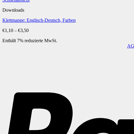
Downloads
Klettmappe: Englisch-Deutsch, Farben
Preisspanne:
€
1,10
–
€
3,50
€1,10
Enthält 7% reduzierte MwSt.
bis
A
€3,50