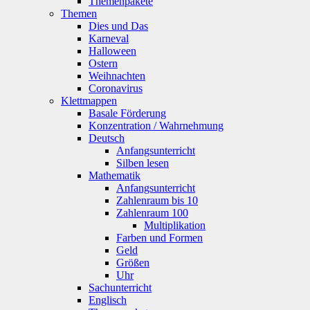
Themenpakete
Themen
Dies und Das
Karneval
Halloween
Ostern
Weihnachten
Coronavirus
Klettmappen
Basale Förderung
Konzentration / Wahrnehmung
Deutsch
Anfangsunterricht
Silben lesen
Mathematik
Anfangsunterricht
Zahlenraum bis 10
Zahlenraum 100
Multiplikation
Farben und Formen
Geld
Größen
Uhr
Sachunterricht
Englisch