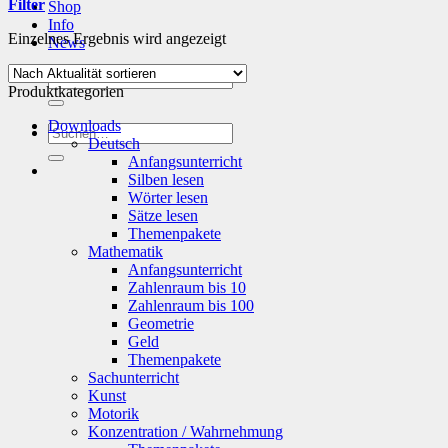
Filter
Shop
Info
Einzelnes Ergebnis wird angezeigt
News
Suchen
Produktkategorien
nach:
Downloads
Suchen
Deutsch
nach:
Anfangsunterricht
Silben lesen
Wörter lesen
Sätze lesen
Themenpakete
Mathematik
Anfangsunterricht
Zahlenraum bis 10
Zahlenraum bis 100
Geometrie
Geld
Themenpakete
Sachunterricht
Kunst
Motorik
Konzentration / Wahrnehmung