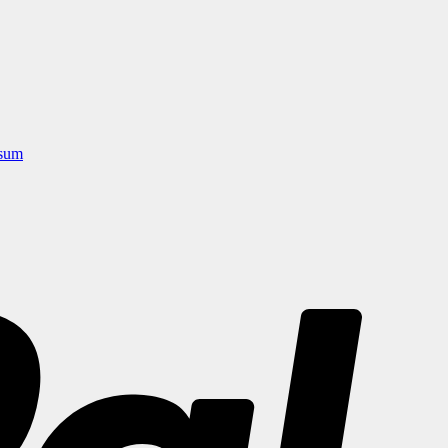
sum
PayPal