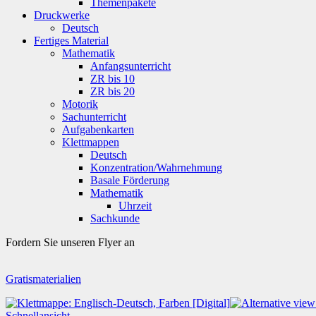
Themenpakete
Druckwerke
Deutsch
Fertiges Material
Mathematik
Anfangsunterricht
ZR bis 10
ZR bis 20
Motorik
Sachunterricht
Aufgabenkarten
Klettmappen
Deutsch
Konzentration/Wahrnehmung
Basale Förderung
Mathematik
Uhrzeit
Sachkunde
Fordern Sie unseren Flyer an
Gratismaterialien
Schnellansicht