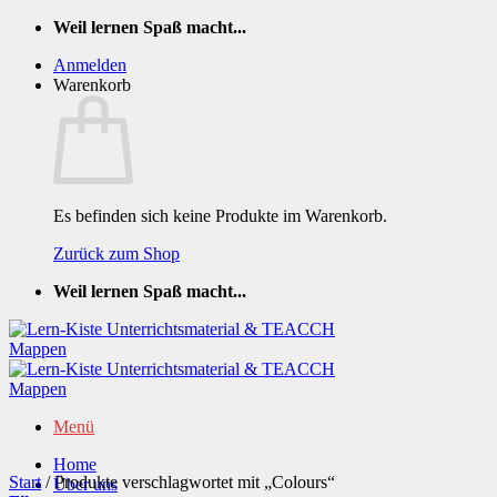
Zum
Weil lernen Spaß macht...
Inhalt
Anmelden
springen
Warenkorb
Es befinden sich keine Produkte im Warenkorb.
Zurück zum Shop
Weil lernen Spaß macht...
Menü
Home
Start
/
Produkte verschlagwortet mit „Colours“
Über uns