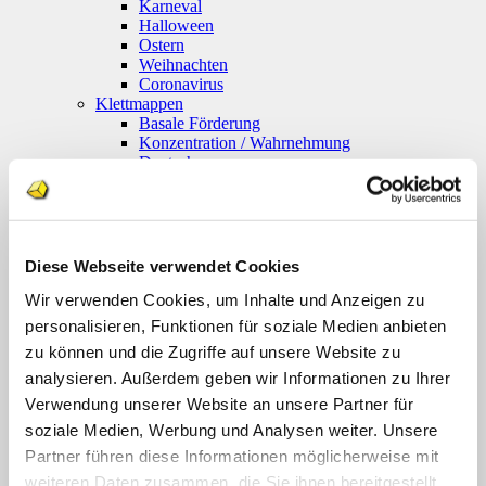
Karneval
Halloween
Ostern
Weihnachten
Coronavirus
Klettmappen
Basale Förderung
Konzentration / Wahrnehmung
Deutsch
Anfangsunterricht
Silben lesen
Mathematik
Anfangsunterricht
Zahlenraum bis 10
Diese Webseite verwendet Cookies
Zahlenraum 100
Multiplikation
Wir verwenden Cookies, um Inhalte und Anzeigen zu
Farben und Formen
personalisieren, Funktionen für soziale Medien anbieten
Geld
zu können und die Zugriffe auf unsere Website zu
Größen
Uhr
analysieren. Außerdem geben wir Informationen zu Ihrer
Sachunterricht
Verwendung unserer Website an unsere Partner für
Englisch
soziale Medien, Werbung und Analysen weiter. Unsere
Themenpakete
Druckwerke
Partner führen diese Informationen möglicherweise mit
Deutsch
weiteren Daten zusammen, die Sie ihnen bereitgestellt