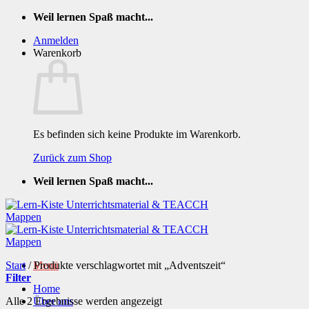
Zum
Weil lernen Spaß macht...
Inhalt
Anmelden
springen
Warenkorb
Es befinden sich keine Produkte im Warenkorb.
Zurück zum Shop
Weil lernen Spaß macht...
Start
/
Produkte verschlagwortet mit „Adventszeit“
Menü
Filter
Home
Nach
Alle 2 Ergebnisse werden angezeigt
Über uns