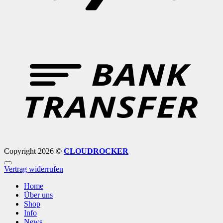
B
T
Copyright 2026 ©
CLOUDROCKER
Vertrag widerrufen
Home
Über uns
Shop
Info
News