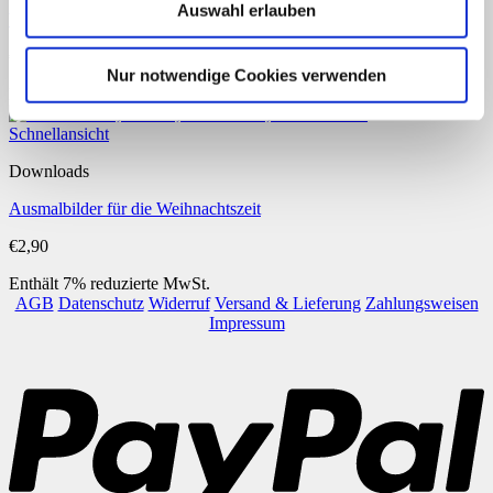
Auswahl erlauben
Weihnachtsmann zeichnen in 8 Schritten
Preisspanne:
€
1,90
–
€
6,90
Nur notwendige Cookies verwenden
€1,90
Enthält 7% reduzierte MwSt.
bis
€6,90
Schnellansicht
Downloads
Ausmalbilder für die Weihnachtszeit
€
2,90
Enthält 7% reduzierte MwSt.
AGB
Datenschutz
Widerruf
Versand & Lieferung
Zahlungsweisen
Impressum
P