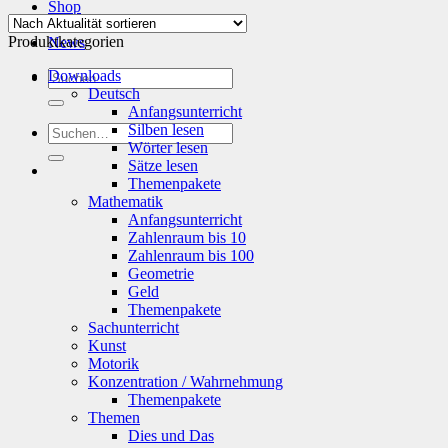
Aktualität
Shop
sortiert
Info
Produktkategorien
News
Suchen
Downloads
nach:
Deutsch
Anfangsunterricht
Silben lesen
Suchen
Wörter lesen
nach:
Sätze lesen
Themenpakete
Mathematik
Anfangsunterricht
Zahlenraum bis 10
Zahlenraum bis 100
Geometrie
Geld
Themenpakete
Sachunterricht
Kunst
Motorik
Konzentration / Wahrnehmung
Themenpakete
Themen
Dies und Das