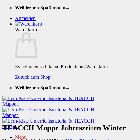
Zum
Weil lernen Spaß macht...
Inhalt
Anmelden
springen
Warenkorb
Es befinden sich keine Produkte im Warenkorb.
Zurück zum Shop
Weil lernen Spaß macht...
TEACCH Mappe Jahreszeiten Winter
Menü