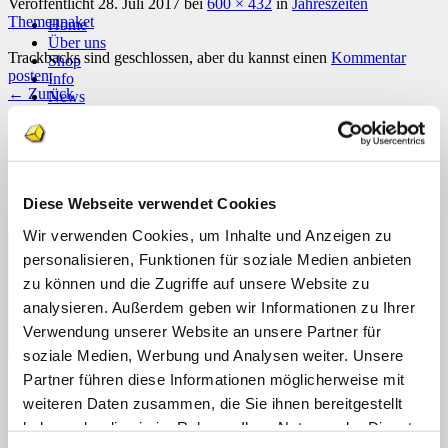
Veröffentlicht
28. Juli 2017
bei
600 × 432
in
Jahreszeiten
Themenpaket
Home
Über uns
Trackbacks sind geschlossen, aber du kannst einen
Kommentar
Shop
posten
.
Info
←
Zurück
News
Suchen
Schreibe einen Kommentar
nach:
Deine E-Mail-Adresse wird nicht veröffentlicht.
Erforderliche
Suchen
Felder sind mit
*
markiert
nach:
Diese Webseite verwendet Cookies
Kommentar
*
Wir verwenden Cookies, um Inhalte und Anzeigen zu
personalisieren, Funktionen für soziale Medien anbieten
zu können und die Zugriffe auf unsere Website zu
analysieren. Außerdem geben wir Informationen zu Ihrer
Verwendung unserer Website an unsere Partner für
soziale Medien, Werbung und Analysen weiter. Unsere
Partner führen diese Informationen möglicherweise mit
Name
*
weiteren Daten zusammen, die Sie ihnen bereitgestellt
E-Mail-Adresse
*
haben oder die sie im Rahmen Ihrer Nutzung der Dienste