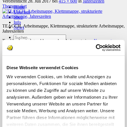
Veröffentlicht
28. Juli 2017
bei
415 × 600
in
Jahreszeiten
Themenpaket
Home
Über uns
Shop
Info
TEACCH, Arbeitsmappe, Klettmmappe, strukturierte Arbeitsmappe,
News
Jahreszeiten
Suchen
Trackbacks sind geschlossen, aber du kannst einen
Kommentar
nach:
posten
.
Weiter
→
Suchen
nach:
Schreibe einen Kommentar
Diese Webseite verwendet Cookies
Deine E-Mail-Adresse wird nicht veröffentlicht.
Erforderliche
Wir verwenden Cookies, um Inhalte und Anzeigen zu
Felder sind mit
*
markiert
personalisieren, Funktionen für soziale Medien anbieten
Kommentar
*
zu können und die Zugriffe auf unsere Website zu
analysieren. Außerdem geben wir Informationen zu Ihrer
Verwendung unserer Website an unsere Partner für
soziale Medien, Werbung und Analysen weiter. Unsere
Partner führen diese Informationen möglicherweise mit
weiteren Daten zusammen, die Sie ihnen bereitgestellt