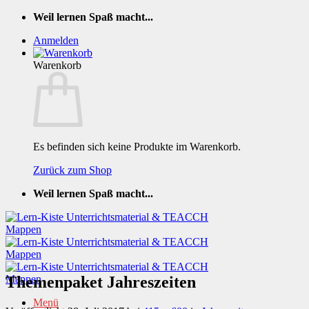
Zum
Weil lernen Spaß macht...
Inhalt
Anmelden
springen
Warenkorb
Es befinden sich keine Produkte im Warenkorb.
Zurück zum Shop
Weil lernen Spaß macht...
Themenpaket Jahreszeiten
Menü