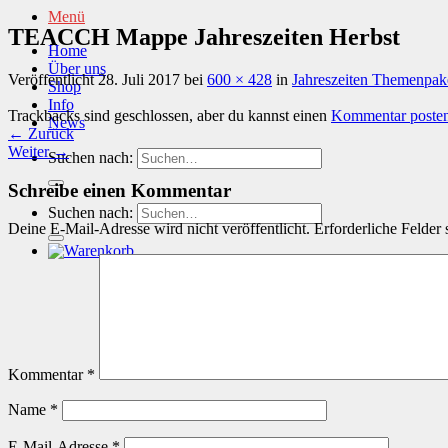
Menü
TEACCH Mappe Jahreszeiten Herbst
Home
Über uns
Veröffentlicht
28. Juli 2017
bei
600 × 428
in
Jahreszeiten Themenpak
Shop
Info
Trackbacks sind geschlossen, aber du kannst einen
Kommentar poste
News
←
Zurück
Weiter
→
Suchen nach:
Schreibe einen Kommentar
Suchen nach:
Deine E-Mail-Adresse wird nicht veröffentlicht.
Erforderliche Felder 
Kommentar
*
Name
*
E-Mail-Adresse
*