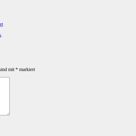
et
n
.
sind mit
*
markiert