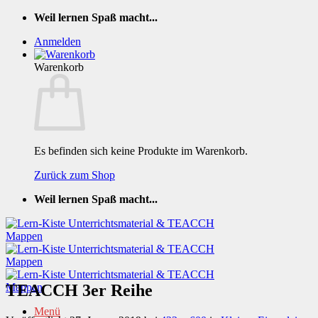
Zum
Weil lernen Spaß macht...
Inhalt
Anmelden
springen
Warenkorb
Es befinden sich keine Produkte im Warenkorb.
Zurück zum Shop
Weil lernen Spaß macht...
TEACCH 3er Reihe
Menü