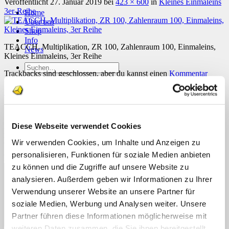
Veröffentlicht
27. Januar 2019
bei
423 × 600
in
Kleines Einmaleins
3er-Reihe
Home
Über uns
Shop
Info
TEACCH, Multiplikation, ZR 100, Zahlenraum 100, Einmaleins,
News
Kleines Einmaleins, 3er Reihe
Suchen
Trackbacks sind geschlossen, aber du kannst einen
Kommentar
nach:
posten
.
Weiter
→
Suchen
nach:
Schreibe einen Kommentar
Diese Webseite verwendet Cookies
Deine E-Mail-Adresse wird nicht veröffentlicht.
Erforderliche
Felder sind mit
*
markiert
Wir verwenden Cookies, um Inhalte und Anzeigen zu
personalisieren, Funktionen für soziale Medien anbieten
Kommentar
*
zu können und die Zugriffe auf unsere Website zu
analysieren. Außerdem geben wir Informationen zu Ihrer
Verwendung unserer Website an unsere Partner für
soziale Medien, Werbung und Analysen weiter. Unsere
Partner führen diese Informationen möglicherweise mit
weiteren Daten zusammen, die Sie ihnen bereitgestellt