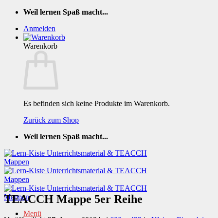
Zum
Weil lernen Spaß macht...
Inhalt
Anmelden
springen
Warenkorb
Es befinden sich keine Produkte im Warenkorb.
Zurück zum Shop
Weil lernen Spaß macht...
TEACCH Mappe 5er Reihe
Menü