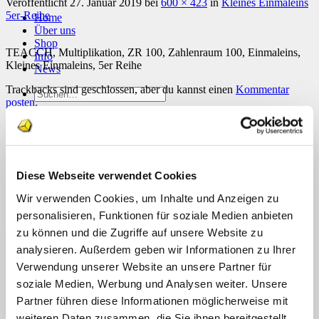
Veröffentlicht
27. Januar 2019
bei
600 × 423
in
Kleines Einmaleins
5er-Reihe
Home
Über uns
Shop
TEACCH, Multiplikation, ZR 100, Zahlenraum 100, Einmaleins,
Info
Kleines Einmaleins, 5er Reihe
News
Trackbacks sind geschlossen, aber du kannst einen
Kommentar
Suchen
posten
.
nach:
←
Zurück
Weiter
→
Suchen
nach:
Schreibe einen Kommentar
Diese Webseite verwendet Cookies
Deine E-Mail-Adresse wird nicht veröffentlicht.
Erforderliche
Felder sind mit
*
markiert
Wir verwenden Cookies, um Inhalte und Anzeigen zu
personalisieren, Funktionen für soziale Medien anbieten
Kommentar
*
zu können und die Zugriffe auf unsere Website zu
analysieren. Außerdem geben wir Informationen zu Ihrer
Verwendung unserer Website an unsere Partner für
soziale Medien, Werbung und Analysen weiter. Unsere
Partner führen diese Informationen möglicherweise mit
weiteren Daten zusammen, die Sie ihnen bereitgestellt