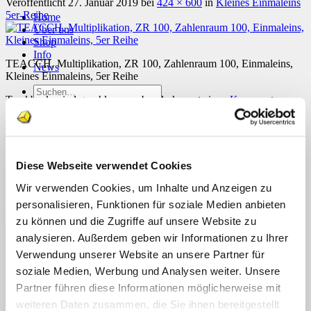
Veröffentlicht
27. Januar 2019
bei
424 × 600
in
Kleines Einmaleins
5er-Reihe
Home
Über uns
Shop
Info
TEACCH, Multiplikation, ZR 100, Zahlenraum 100, Einmaleins,
News
Kleines Einmaleins, 5er Reihe
Suchen
Trackbacks sind geschlossen, aber du kannst einen
Kommentar
nach:
posten
.
Weiter
→
Suchen
nach:
Schreibe einen Kommentar
Diese Webseite verwendet Cookies
Deine E-Mail-Adresse wird nicht veröffentlicht.
Erforderliche
Wir verwenden Cookies, um Inhalte und Anzeigen zu
Felder sind mit
*
markiert
personalisieren, Funktionen für soziale Medien anbieten
Kommentar
*
zu können und die Zugriffe auf unsere Website zu
analysieren. Außerdem geben wir Informationen zu Ihrer
Verwendung unserer Website an unsere Partner für
soziale Medien, Werbung und Analysen weiter. Unsere
Partner führen diese Informationen möglicherweise mit
weiteren Daten zusammen, die Sie ihnen bereitgestellt