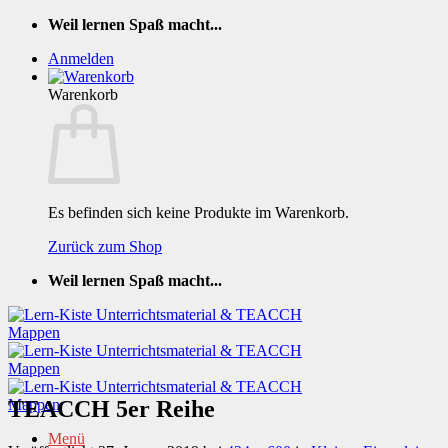
Zum
Weil lernen Spaß macht...
Inhalt
Anmelden
springen
Warenkorb
Es befinden sich keine Produkte im Warenkorb.
Zurück zum Shop
Weil lernen Spaß macht...
TEACCH 5er Reihe
Menü