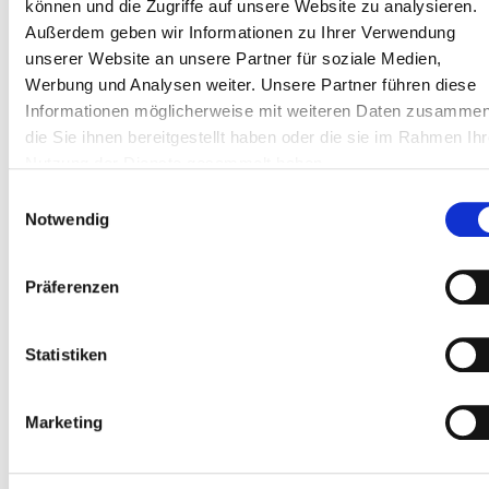
Name
*
können und die Zugriffe auf unsere Website zu analysieren.
Außerdem geben wir Informationen zu Ihrer Verwendung
unserer Website an unsere Partner für soziale Medien,
Werbung und Analysen weiter. Unsere Partner führen diese
E-Mail-Adresse
*
Informationen möglicherweise mit weiteren Daten zusammen
die Sie ihnen bereitgestellt haben oder die sie im Rahmen Ihr
Nutzung der Dienste gesammelt haben.
Einwilligungsauswahl
Website
Notwendig
Präferenzen
Name, E-Mail-Adresse und Website in diesem
Browser für meinen nächsten Kommentar speichern.
Statistiken
Marketing
Ich möchte mich zum Newsletter anmelden