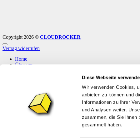
Copyright 2026 ©
CLOUDROCKER
Vertrag widerrufen
Home
Über uns
Shop
Info
Diese Webseite verwende
News
Wir verwenden Cookies, um
Anmelden
anbieten zu können und di
Informationen zu Ihrer Ve
Anmelden
und Analysen weiter. Unse
zusammen, die Sie ihnen b
Erforderlich
Benutzername oder E-Mail-Adresse
*
gesammelt haben.
Erforderlich
Passwort
*