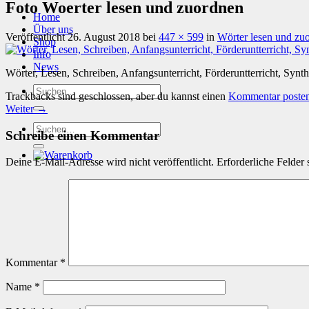
Foto Woerter lesen und zuordnen
Home
Über uns
Veröffentlicht
26. August 2018
bei
447 × 599
in
Wörter lesen und zu
Shop
Info
News
Wörter, Lesen, Schreiben, Anfangsunterricht, Förderuntterricht, Synt
Suchen
Trackbacks sind geschlossen, aber du kannst einen
Kommentar poste
nach:
Weiter
→
Suchen
Schreibe einen Kommentar
nach:
Deine E-Mail-Adresse wird nicht veröffentlicht.
Erforderliche Felder 
Kommentar
*
Name
*