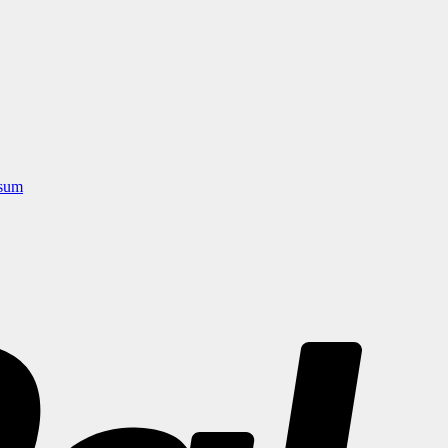
sum
PayPal