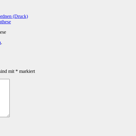
ordnen (Druck)
hese
n
.
sind mit
*
markiert