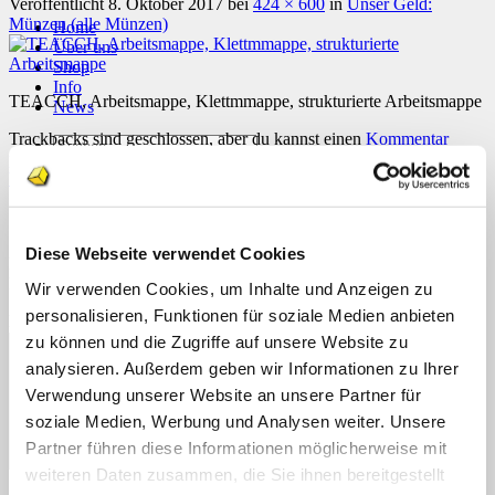
Veröffentlicht
8. Oktober 2017
bei
424 × 600
in
Unser Geld:
Münzen (alle Münzen)
Home
Über uns
Shop
Info
TEACCH, Arbeitsmappe, Klettmmappe, strukturierte Arbeitsmappe
News
Trackbacks sind geschlossen, aber du kannst einen
Kommentar
Suchen
posten
.
nach:
Weiter
→
Suchen
Schreibe einen Kommentar
nach:
Diese Webseite verwendet Cookies
Deine E-Mail-Adresse wird nicht veröffentlicht.
Erforderliche
Felder sind mit
*
markiert
Wir verwenden Cookies, um Inhalte und Anzeigen zu
personalisieren, Funktionen für soziale Medien anbieten
Kommentar
*
zu können und die Zugriffe auf unsere Website zu
analysieren. Außerdem geben wir Informationen zu Ihrer
Verwendung unserer Website an unsere Partner für
soziale Medien, Werbung und Analysen weiter. Unsere
Partner führen diese Informationen möglicherweise mit
weiteren Daten zusammen, die Sie ihnen bereitgestellt