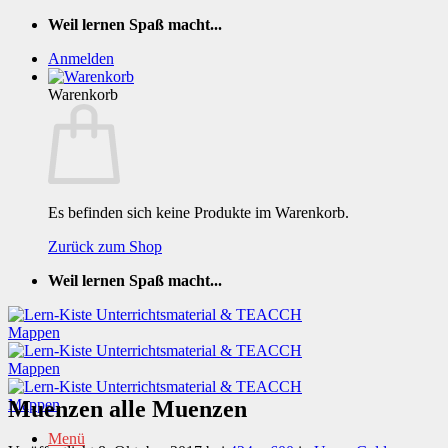
Zum
Weil lernen Spaß macht...
Inhalt
Anmelden
springen
Warenkorb
Es befinden sich keine Produkte im Warenkorb.
Zurück zum Shop
Weil lernen Spaß macht...
Muenzen alle Muenzen
Menü