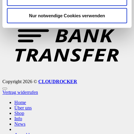
B
Nur notwendige Cookies verwenden
T
Copyright 2026 ©
CLOUDROCKER
Vertrag widerrufen
Home
Über uns
Shop
Info
News