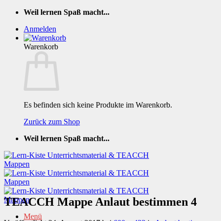
Zum
Weil lernen Spaß macht...
Inhalt
Anmelden
springen
Warenkorb
Es befinden sich keine Produkte im Warenkorb.
Zurück zum Shop
Weil lernen Spaß macht...
TEACCH Mappe Anlaut bestimmen 4
Menü