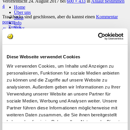
Veröffentlicht
24. August 2017
bei
600 × 433
in
Anlaut bestimmen
4
Home
Über uns
Trackbacks sind geschlossen, aber du kannst einen
Kommentar
Shop
posten
.
Info
←
Zurück
News
Suchen
Schreibe einen Kommentar
nach:
Deine E-Mail-Adresse wird nicht veröffentlicht.
Erforderliche
Suchen
Felder sind mit
*
markiert
Diese Webseite verwendet Cookies
nach:
Kommentar
*
Wir verwenden Cookies, um Inhalte und Anzeigen zu
personalisieren, Funktionen für soziale Medien anbieten
zu können und die Zugriffe auf unsere Website zu
analysieren. Außerdem geben wir Informationen zu Ihrer
Verwendung unserer Website an unsere Partner für
soziale Medien, Werbung und Analysen weiter. Unsere
Partner führen diese Informationen möglicherweise mit
Name
*
weiteren Daten zusammen, die Sie ihnen bereitgestellt
haben oder die sie im Rahmen Ihrer Nutzung der Dienste
E-Mail-Adresse
*
gesammelt haben.