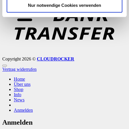
T
Nur notwendige Cookies verwenden
Copyright 2026 ©
CLOUDROCKER
Vertrag widerrufen
Home
Über uns
Shop
Info
News
Anmelden
Anmelden