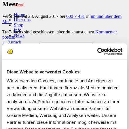
Meer
Menü
Home
Veröffentlicht
23. August 2017
bei
600 × 431
in
im und über dem
Über uns
Meer
Shop
Info
Trackbacks sind geschlossen, aber du kannst einen
Kommentar
News
posten
.
←
Zurück
Suchen nach:
Schreibe einen Kommentar
Suchen nach:
Deine E-Mail-Adresse wird nicht veröffentlicht.
Erforderliche
Felder sind mit
*
markiert
Diese Webseite verwendet Cookies
Kommentar
*
Wir verwenden Cookies, um Inhalte und Anzeigen zu
personalisieren, Funktionen für soziale Medien anbieten
zu können und die Zugriffe auf unsere Website zu
analysieren. Außerdem geben wir Informationen zu Ihrer
Verwendung unserer Website an unsere Partner für
soziale Medien, Werbung und Analysen weiter. Unsere
Partner führen diese Informationen möglicherweise mit
Name
*