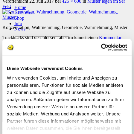
Veröffentlicht
22. Juli 2017
bei
425 × 600
in
Muster legen im 9er
Feld
Home
Über uns
Shop
Info
Konzentration, Wahrnehmung, Geometrie, Wahrnehmung, Muster
News
Trackbacks sind geschlossen, aber du kannst einen
Kommentar
Suchen
posten
.
nach:
Schreibe einen Kommentar
Suchen
nach:
Deine E-Mail-Adresse wird nicht veröffentlicht.
Erforderliche
Diese Webseite verwendet Cookies
Felder sind mit
*
markiert
Wir verwenden Cookies, um Inhalte und Anzeigen zu
Kommentar
*
personalisieren, Funktionen für soziale Medien anbieten
zu können und die Zugriffe auf unsere Website zu
analysieren. Außerdem geben wir Informationen zu Ihrer
Verwendung unserer Website an unsere Partner für
soziale Medien, Werbung und Analysen weiter. Unsere
Partner führen diese Informationen möglicherweise mit
weiteren Daten zusammen, die Sie ihnen bereitgestellt
Name
*