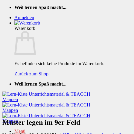
Zum
Weil lernen Spaß macht...
Inhalt
Anmelden
springen
Warenkorb
Es befinden sich keine Produkte im Warenkorb.
Zurück zum Shop
Weil lernen Spaß macht...
Muster legen im 9er Feld
Menü