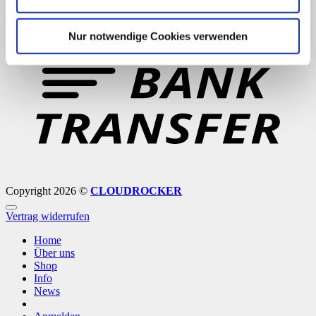
B
Nur notwendige Cookies verwenden
T
Copyright 2026 ©
CLOUDROCKER
Vertrag widerrufen
Home
Über uns
Shop
Info
News