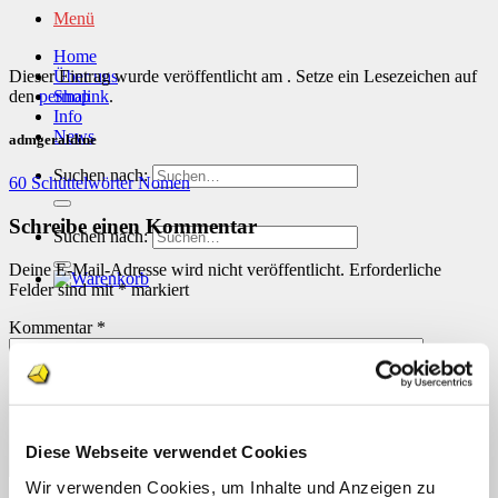
Menü
Home
Dieser Eintrag wurde veröffentlicht am . Setze ein Lesezeichen auf
Über uns
den
permalink
.
Shop
Info
News
admgeraldine
Suchen nach:
60 Schüttelwörter Nomen
Schreibe einen Kommentar
Suchen nach:
Deine E-Mail-Adresse wird nicht veröffentlicht.
Erforderliche
Felder sind mit
*
markiert
Kommentar
*
Diese Webseite verwendet Cookies
Wir verwenden Cookies, um Inhalte und Anzeigen zu