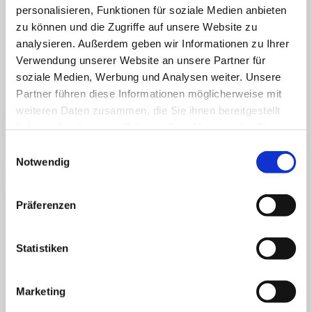
Name
*
personalisieren, Funktionen für soziale Medien anbieten
zu können und die Zugriffe auf unsere Website zu
E-Mail-Adresse
*
analysieren. Außerdem geben wir Informationen zu Ihrer
Website
Verwendung unserer Website an unsere Partner für
soziale Medien, Werbung und Analysen weiter. Unsere
Name, E-Mail-Adresse und Website in diesem Browser für
Partner führen diese Informationen möglicherweise mit
meinen nächsten Kommentar speichern.
weiteren Daten zusammen, die Sie ihnen bereitgestellt
haben oder die sie im Rahmen Ihrer Nutzung der Dienste
gesammelt haben.
Einwilligungsauswahl
Ich möchte mich zum Newsletter anmelden
Notwendig
Neueste Kommentare
Präferenzen
Archiv
Kategorien
Statistiken
Keine Kategorien
Marketing
Meta