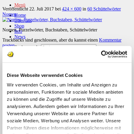
Menü
Veröffentlicht
22. Juli 2017
bei
424 × 600
in
60 Schüttelwörter
Nomen
Home
Über uns
Shop
Nomen, Purzelwörter, Buchstaben, Schüttelwörter
Info
News
Trackbacks sind geschlossen, aber du kannst einen
Kommentar
posten
.
Suchen nach:
Schreibe einen Kommentar
Suchen nach:
Deine E-Mail-Adresse wird nicht veröffentlicht.
Erforderliche
Felder sind mit
*
markiert
Diese Webseite verwendet Cookies
Kommentar
*
Wir verwenden Cookies, um Inhalte und Anzeigen zu
personalisieren, Funktionen für soziale Medien anbieten
zu können und die Zugriffe auf unsere Website zu
analysieren. Außerdem geben wir Informationen zu Ihrer
Verwendung unserer Website an unsere Partner für
soziale Medien, Werbung und Analysen weiter. Unsere
Partner führen diese Informationen möglicherweise mit
Name
*