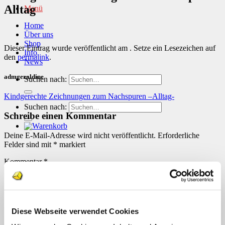
Alltag
Menü
Home
Über uns
Shop
Dieser Eintrag wurde veröffentlicht am . Setze ein Lesezeichen auf
Info
den
permalink
.
News
admgeraldine
Suchen nach:
Kindgerechte Zeichnungen zum Nachspuren –Alltag-
Suchen nach:
Schreibe einen Kommentar
Deine E-Mail-Adresse wird nicht veröffentlicht.
Erforderliche
Felder sind mit
*
markiert
Kommentar
*
Diese Webseite verwendet Cookies