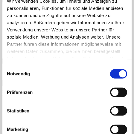
Wir verwenden Cookies, um Inhalte und Anzeigen zu
personalisieren, Funktionen für soziale Medien anbieten
Name
*
zu können und die Zugriffe auf unsere Website zu
E-Mail-Adresse
*
analysieren. Außerdem geben wir Informationen zu Ihrer
Verwendung unserer Website an unsere Partner für
Website
soziale Medien, Werbung und Analysen weiter. Unsere
Partner führen diese Informationen möglicherweise mit
Name, E-Mail-Adresse und Website in diesem Browser für
meinen nächsten Kommentar speichern.
weiteren Daten zusammen, die Sie ihnen bereitgestellt
haben oder die sie im Rahmen Ihrer Nutzung der Dienste
gesammelt haben.
Einwilligungsauswahl
Ich möchte mich zum Newsletter anmelden
Notwendig
Präferenzen
Neueste Kommentare
Archiv
Statistiken
Kategorien
Keine Kategorien
Marketing