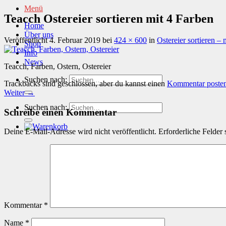
Menü
Teacch Ostereier sortieren mit 4 Farben
Home
Über uns
Veröffentlicht
4. Februar 2019
bei
424 × 600
in
Ostereier sortieren – 
Shop
Info
News
Teacch, Farben, Ostern, Ostereier
Suchen nach:
Trackbacks sind geschlossen, aber du kannst einen
Kommentar poste
Weiter
→
Suchen nach:
Schreibe einen Kommentar
Deine E-Mail-Adresse wird nicht veröffentlicht.
Erforderliche Felder 
Kommentar
*
Name
*