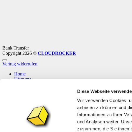
Bank Transfer
Copyright 2026 ©
CLOUDROCKER
Vertrag widerrufen
Home
Über uns
Shop
Info
Diese Webseite verwende
News
Wir verwenden Cookies, um
Anmelden
anbieten zu können und di
Informationen zu Ihrer Ve
Anmelden
und Analysen weiter. Unse
zusammen, die Sie ihnen b
Benutzername oder E-Mail-Adresse
*
Erforderlich