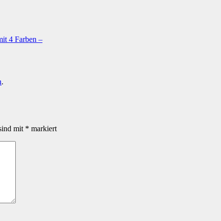
mit 4 Farben –
n
.
sind mit
*
markiert