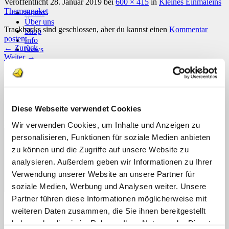
Veröffentlicht
28. Januar 2019
bei
600 × 415
in
Kleines Einmaleins
Themenpaket
Home
Über uns
Trackbacks sind geschlossen, aber du kannst einen
Kommentar
Shop
posten
.
Info
←
Zurück
News
Weiter
→
Suchen
nach:
Schreibe einen Kommentar
Suchen
Deine E-Mail-Adresse wird nicht veröffentlicht.
Erforderliche
nach:
Felder sind mit
*
markiert
Diese Webseite verwendet Cookies
Kommentar
*
Wir verwenden Cookies, um Inhalte und Anzeigen zu
personalisieren, Funktionen für soziale Medien anbieten
zu können und die Zugriffe auf unsere Website zu
analysieren. Außerdem geben wir Informationen zu Ihrer
Verwendung unserer Website an unsere Partner für
soziale Medien, Werbung und Analysen weiter. Unsere
Partner führen diese Informationen möglicherweise mit
Name
*
weiteren Daten zusammen, die Sie ihnen bereitgestellt
haben oder die sie im Rahmen Ihrer Nutzung der Dienste
E-Mail-Adresse
*