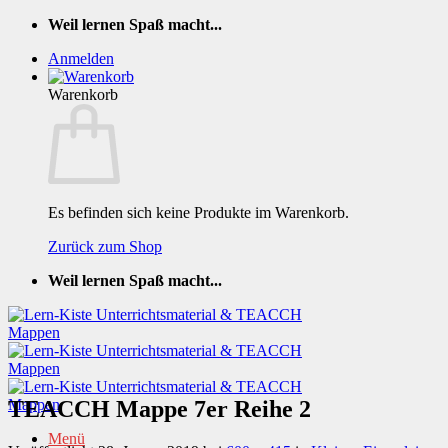
Zum
Weil lernen Spaß macht...
Inhalt
Anmelden
springen
Warenkorb
Es befinden sich keine Produkte im Warenkorb.
Zurück zum Shop
Weil lernen Spaß macht...
TEACCH Mappe 7er Reihe 2
Menü