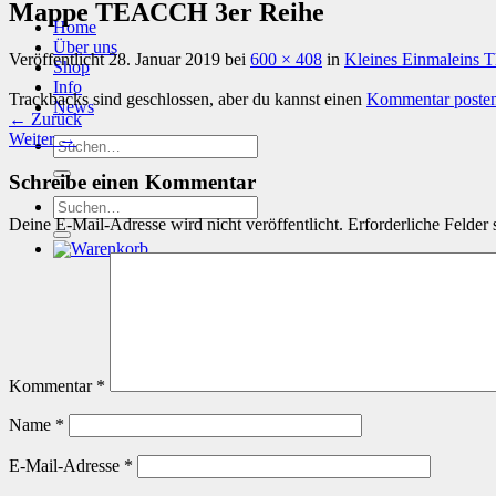
Mappe TEACCH 3er Reihe
Home
Über uns
Veröffentlicht
28. Januar 2019
bei
600 × 408
in
Kleines Einmaleins 
Shop
Info
Trackbacks sind geschlossen, aber du kannst einen
Kommentar poste
News
←
Zurück
Weiter
→
Suchen
nach:
Schreibe einen Kommentar
Suchen
nach:
Deine E-Mail-Adresse wird nicht veröffentlicht.
Erforderliche Felder 
Kommentar
*
Name
*
E-Mail-Adresse
*