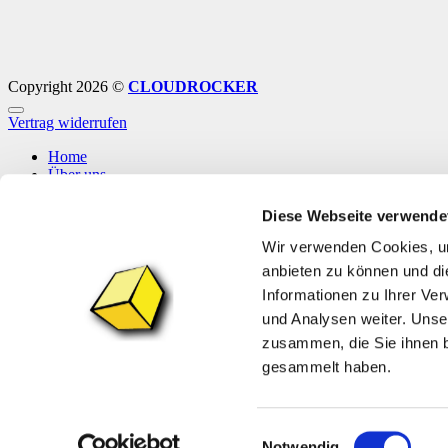
Copyright 2026 ©
CLOUDROCKER
Vertrag widerrufen
Home
Über uns
Shop
Info
Diese Webseite verwende
News
Wir verwenden Cookies, um
Anmelden
anbieten zu können und di
Informationen zu Ihrer Ve
Anmelden
und Analysen weiter. Unse
zusammen, die Sie ihnen b
Erforderlich
Benutzername oder E-Mail-Adresse
*
gesammelt haben.
Erforderlich
Passwort
*
Angemeldet bleiben
Anmelden
Einwilligungsauswahl
Notwendig