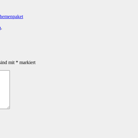
Themenpaket
n
.
sind mit
*
markiert