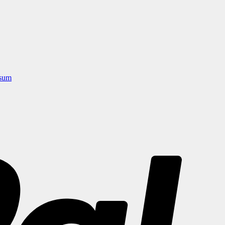
sum
PayPal