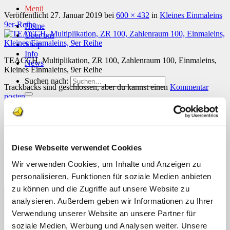
Menü
Veröffentlicht
27. Januar 2019
bei
600 × 432
in
Kleines Einmaleins
9er-Reihe
Home
Über uns
Shop
Info
TEACCH, Multiplikation, ZR 100, Zahlenraum 100, Einmaleins,
News
Kleines Einmaleins, 9er Reihe
Suchen nach:
Trackbacks sind geschlossen, aber du kannst einen
Kommentar
posten
.
←
Zurück
Suchen nach:
Weiter
→
Schreibe einen Kommentar
Diese Webseite verwendet Cookies
Deine E-Mail-Adresse wird nicht veröffentlicht.
Erforderliche
Felder sind mit
Wir verwenden Cookies, um Inhalte und Anzeigen zu
*
markiert
personalisieren, Funktionen für soziale Medien anbieten
Kommentar
*
zu können und die Zugriffe auf unsere Website zu
analysieren. Außerdem geben wir Informationen zu Ihrer
Verwendung unserer Website an unsere Partner für
soziale Medien, Werbung und Analysen weiter. Unsere