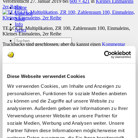
Veröffentlicht
27. Januar 2019
bei
600 × 421
in
Kleines Einmaleins
2er-Reihe
Home
Über uns
Shop
Info
TEACCH, Multiplikation, ZR 100, Zahlenraum 100, Einmaleins,
News
Kleines Einmaleins, 2er Reihe
Suchen
Trackbacks sind geschlossen, aber du kannst einen
Kommentar
nach:
posten
.
←
Zurück
Suchen
Weiter
→
nach:
Schreibe einen Kommentar
Diese Webseite verwendet Cookies
Deine E-Mail-Adresse wird nicht veröffentlicht.
Erforderliche
Wir verwenden Cookies, um Inhalte und Anzeigen zu
Felder sind mit
*
markiert
personalisieren, Funktionen für soziale Medien anbieten
Kommentar
zu können und die Zugriffe auf unsere Website zu
*
analysieren. Außerdem geben wir Informationen zu Ihrer
Verwendung unserer Website an unsere Partner für
soziale Medien, Werbung und Analysen weiter. Unsere
Partner führen diese Informationen möglicherweise mit
weiteren Daten zusammen, die Sie ihnen bereitgestellt