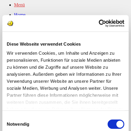
Menü
Home
Dieser Eintrag wurde veröffentlicht am . Setze ein Lesezeichen auf
Über uns
den
permalink
.
Shop
Info
News
admgeraldine
Diese Webseite verwendet Cookies
Suchen nach:
Halloween Arbeitsblätter
Wir verwenden Cookies, um Inhalte und Anzeigen zu
personalisieren, Funktionen für soziale Medien anbieten
Suchen nach:
Neueste Kommentare
zu können und die Zugriffe auf unsere Website zu
analysieren. Außerdem geben wir Informationen zu Ihrer
Archiv
Verwendung unserer Website an unsere Partner für
Kategorien
soziale Medien, Werbung und Analysen weiter. Unsere
Keine Kategorien
Partner führen diese Informationen möglicherweise mit
weiteren Daten zusammen, die Sie ihnen bereitgestellt
Meta
haben oder die sie im Rahmen Ihrer Nutzung der Dienste
Anmelden
gesammelt haben.
Einwilligungsauswahl
Eintrags-Feed
Notwendig
Kommentar-Feed
WordPress.org