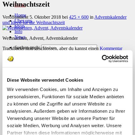
Weihnachtszeit
Menü
Home
Veröffentlicht
5. Oktober 2018
bei
425 × 600
in
Adventskalender
Über uns
und Ideen für die Weihnachtszeit
Shop
Info
News
Weihnachten, Advent, Adventskalender
Suchen nach:
Trackbacks sind geschlossen, aber du kannst einen
Kommentar
posten
.
Suchen nach:
Schreibe einen Kommentar
Deine E-Mail-Adresse wird nicht veröffentlicht.
Erforderliche
Diese Webseite verwendet Cookies
Felder sind mit
*
markiert
Wir verwenden Cookies, um Inhalte und Anzeigen zu
Kommentar
*
personalisieren, Funktionen für soziale Medien anbieten
zu können und die Zugriffe auf unsere Website zu
analysieren. Außerdem geben wir Informationen zu Ihrer
Verwendung unserer Website an unsere Partner für
soziale Medien, Werbung und Analysen weiter. Unsere
Partner führen diese Informationen möglicherweise mit