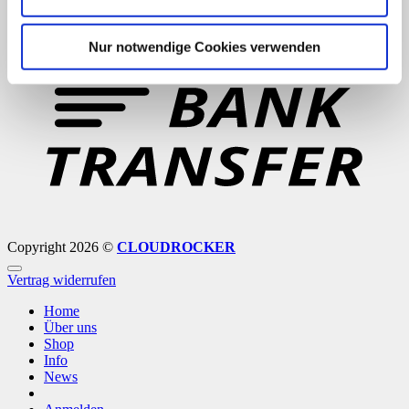
B
Nur notwendige Cookies verwenden
T
Copyright 2026 ©
CLOUDROCKER
Vertrag widerrufen
Home
Über uns
Shop
Info
News