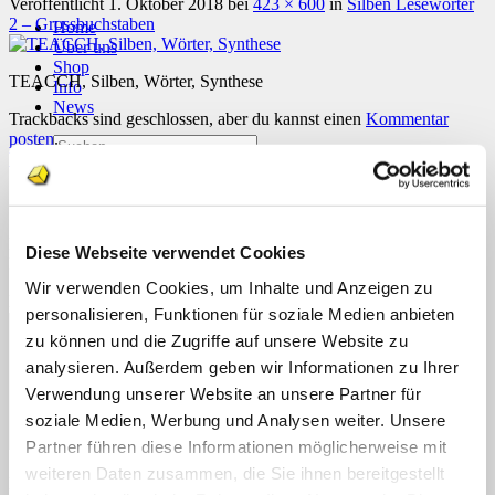
Veröffentlicht
1. Oktober 2018
bei
423 × 600
in
Silben Lesewörter
2 – Grossbuchstaben
Home
Über uns
Shop
TEACCH, Silben, Wörter, Synthese
Info
News
Trackbacks sind geschlossen, aber du kannst einen
Kommentar
posten
.
Suchen
Weiter
→
nach:
Schreibe einen Kommentar
Suchen
nach:
Deine E-Mail-Adresse wird nicht veröffentlicht.
Erforderliche
Diese Webseite verwendet Cookies
Felder sind mit
*
markiert
Wir verwenden Cookies, um Inhalte und Anzeigen zu
Kommentar
*
personalisieren, Funktionen für soziale Medien anbieten
zu können und die Zugriffe auf unsere Website zu
analysieren. Außerdem geben wir Informationen zu Ihrer
Verwendung unserer Website an unsere Partner für
soziale Medien, Werbung und Analysen weiter. Unsere
Partner führen diese Informationen möglicherweise mit
weiteren Daten zusammen, die Sie ihnen bereitgestellt
Name
*