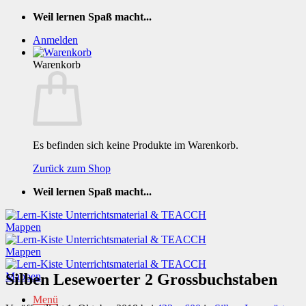
Zum
Weil lernen Spaß macht...
Inhalt
Anmelden
springen
Warenkorb
Es befinden sich keine Produkte im Warenkorb.
Zurück zum Shop
Weil lernen Spaß macht...
Silben Lesewoerter 2 Grossbuchstaben
Menü