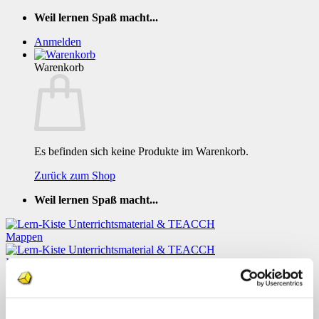
Zum
Weil lernen Spaß macht...
Inhalt
Anmelden
springen
Warenkorb
Es befinden sich keine Produkte im Warenkorb.
Zurück zum Shop
Weil lernen Spaß macht...
Klettmappe Das Alphabet Gross- und
Kleinbuchstaben 3
Menü