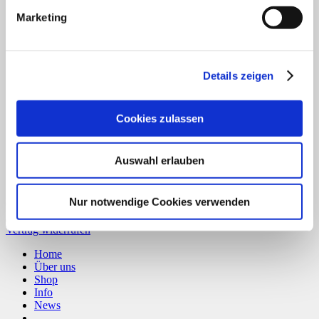
Marketing
B
T
Details zeigen
Cookies zulassen
Auswahl erlauben
Nur notwendige Cookies verwenden
Copyright 2026 ©
CLOUDROCKER
Vertrag widerrufen
Home
Über uns
Shop
Info
News