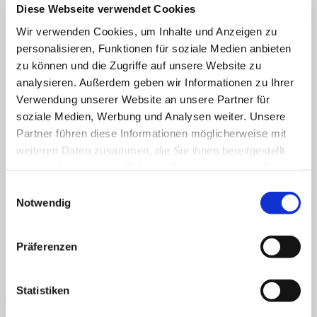
Diese Webseite verwendet Cookies
Home
Veröffentlicht
20. Oktober 2024
bei
454 × 600
in
Klettmappe: Das
Über uns
Wir verwenden Cookies, um Inhalte und Anzeigen zu
Alphabet in Groß- und Kleinbuchstaben
Shop
personalisieren, Funktionen für soziale Medien anbieten
Info
zu können und die Zugriffe auf unsere Website zu
News
TEACCH, Klettmappe, Arbeitsmappe, Alphabet, abc, ABC,
analysieren. Außerdem geben wir Informationen zu Ihrer
Buchstaben, Kleinbuchstaben, Großbuchstaben
Suchen
Verwendung unserer Website an unsere Partner für
nach:
TEACCH, Klettmappe, Arbeitsmappe, Alphabet, abc, ABC,
soziale Medien, Werbung und Analysen weiter. Unsere
Buchstaben, Kleinbuchstaben, Großbuchstaben
Suchen
Partner führen diese Informationen möglicherweise mit
nach:
Kommentare und Trackbacks sind derzeit geschlossen.
weiteren Daten zusammen, die Sie ihnen bereitgestellt
←
Zurück
haben oder die sie im Rahmen Ihrer Nutzung der Dienste
Weiter
→
AGB
Datenschutz
Widerruf
Versand & Lieferung
Zahlungsweisen
gesammelt haben.
Einwilligungsauswahl
Impressum
Notwendig
P
Präferenzen
Statistiken