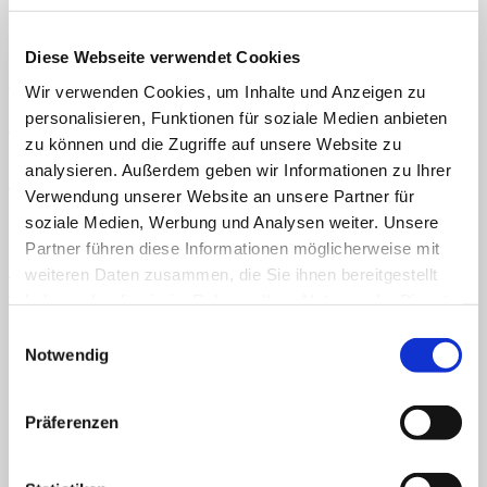
Kleinbuchstaben 2
Menü
Home
Diese Webseite verwendet Cookies
Veröffentlicht
20. Oktober 2024
bei
428 × 600
in
Klettmappe: Das
Über uns
Alphabet in Groß- und Kleinbuchstaben
Wir verwenden Cookies, um Inhalte und Anzeigen zu
Shop
Info
personalisieren, Funktionen für soziale Medien anbieten
News
TEACCH, Klettmappe, Arbeitsmappe, Alphabet, abc, ABC,
zu können und die Zugriffe auf unsere Website zu
Buchstaben, Kleinbuchstaben, Großbuchstaben
analysieren. Außerdem geben wir Informationen zu Ihrer
Suchen nach:
TEACCH, Klettmappe, Arbeitsmappe, Alphabet, abc, ABC,
Verwendung unserer Website an unsere Partner für
Buchstaben, Kleinbuchstaben, Großbuchstaben
soziale Medien, Werbung und Analysen weiter. Unsere
Suchen nach:
Partner führen diese Informationen möglicherweise mit
Kommentare und Trackbacks sind derzeit geschlossen.
←
Zurück
weiteren Daten zusammen, die Sie ihnen bereitgestellt
Weiter
→
haben oder die sie im Rahmen Ihrer Nutzung der Dienste
AGB
Datenschutz
Widerruf
Versand & Lieferung
Zahlungsweisen
gesammelt haben.
Impressum
Einwilligungsauswahl
Notwendig
Präferenzen