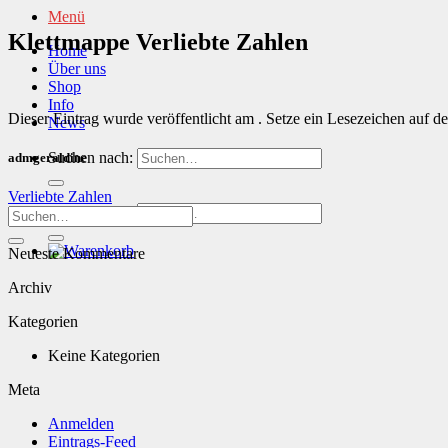
Menü
Klettmappe Verliebte Zahlen
Home
Über uns
Shop
Info
Dieser Eintrag wurde veröffentlicht am . Setze ein Lesezeichen auf d
News
Suchen nach:
admgeraldine
Verliebte Zahlen
Suchen nach:
Neueste Kommentare
Archiv
Kategorien
Keine Kategorien
Meta
Anmelden
Eintrags-Feed