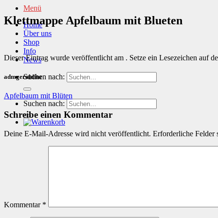
Menü
Klettmappe Apfelbaum mit Blueten
Home
Über uns
Shop
Info
Dieser Eintrag wurde veröffentlicht am . Setze ein Lesezeichen auf d
News
Suchen nach:
admgeraldine
Apfelbaum mit Blüten
Suchen nach:
Schreibe einen Kommentar
Deine E-Mail-Adresse wird nicht veröffentlicht.
Erforderliche Felder 
Kommentar
*