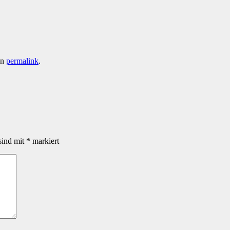
en
permalink
.
sind mit
*
markiert