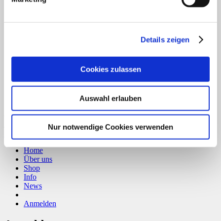
B
T
Details zeigen
Cookies zulassen
Auswahl erlauben
Copyright 2026 ©
CLOUDROCKER
Nur notwendige Cookies verwenden
Vertrag widerrufen
Home
Über uns
Shop
Info
News
Anmelden