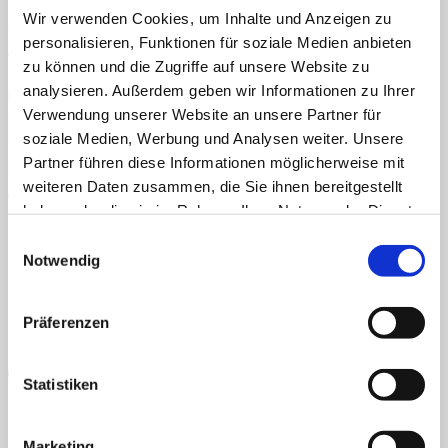
Wir verwenden Cookies, um Inhalte und Anzeigen zu
Home
Veröffentlicht
14. April 2021
bei
600 × 440
in
Themenpakte
personalisieren, Funktionen für soziale Medien anbieten
Über uns
Frühlingsblumen und Gartenvögel
Shop
zu können und die Zugriffe auf unsere Website zu
Info
analysieren. Außerdem geben wir Informationen zu Ihrer
News
TEACCH, Klettmappe, Arbeitsmappe, Frühlingsblumen, Blumen,
Verwendung unserer Website an unsere Partner für
Frühlingsblüher, Vögel, Gartenvögel, Elster, Taube, Spatz, Meise,
Suchen
Rotkehlchen, Narzisse, Tulpe, Osterglocke, Hyazinthe
soziale Medien, Werbung und Analysen weiter. Unsere
nach:
Partner führen diese Informationen möglicherweise mit
Kommentare und Trackbacks sind derzeit geschlossen.
Suchen
weiteren Daten zusammen, die Sie ihnen bereitgestellt
←
Zurück
nach:
AGB
Datenschutz
Widerruf
Versand & Lieferung
Zahlungsweisen
haben oder die sie im Rahmen Ihrer Nutzung der Dienste
Impressum
gesammelt haben.
Einwilligungsauswahl
P
Notwendig
Präferenzen
Statistiken
Marketing