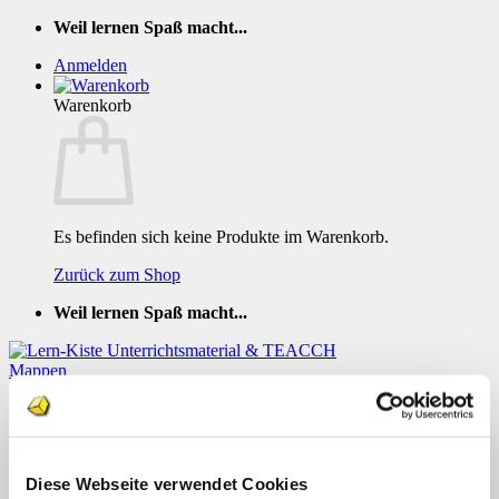
Zum
Weil lernen Spaß macht...
Inhalt
Anmelden
springen
Warenkorb
Es befinden sich keine Produkte im Warenkorb.
Zurück zum Shop
Weil lernen Spaß macht...
TEACCH Klettmappe Gartenvoegel
bestimmen
Diese Webseite verwendet Cookies
Menü