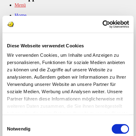
Menü
Home
Dieser Eintrag wurde veröffentlicht am . Setze ein Lesezeichen auf
Über uns
den
permalink
.
Shop
Info
News
admgeraldine
Diese Webseite verwendet Cookies
Suchen nach:
Sonnenblumen verteilen
Wir verwenden Cookies, um Inhalte und Anzeigen zu
personalisieren, Funktionen für soziale Medien anbieten
Suchen nach:
Neueste Kommentare
zu können und die Zugriffe auf unsere Website zu
analysieren. Außerdem geben wir Informationen zu Ihrer
Archiv
Verwendung unserer Website an unsere Partner für
Kategorien
soziale Medien, Werbung und Analysen weiter. Unsere
Keine Kategorien
Partner führen diese Informationen möglicherweise mit
weiteren Daten zusammen, die Sie ihnen bereitgestellt
Meta
haben oder die sie im Rahmen Ihrer Nutzung der Dienste
Anmelden
gesammelt haben.
Einwilligungsauswahl
Eintrags-Feed
Notwendig
Kommentar-Feed
WordPress.org