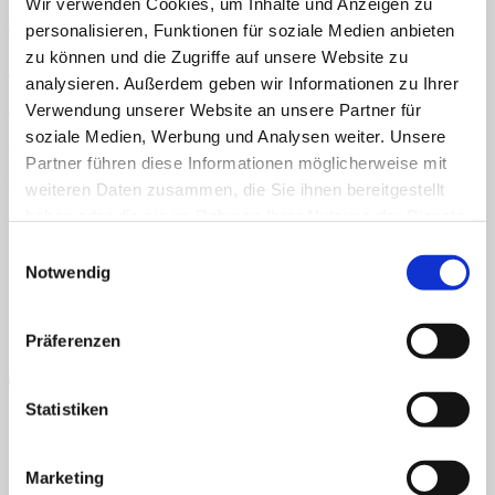
Wir verwenden Cookies, um Inhalte und Anzeigen zu
Veröffentlicht
9. März 2021
bei
425 × 600
in
Frühlingsblumen
sortieren
Home
personalisieren, Funktionen für soziale Medien anbieten
Über uns
zu können und die Zugriffe auf unsere Website zu
Shop
TEACCH, Klettmappe, Frühblüher, Frühlingsblumen
analysieren. Außerdem geben wir Informationen zu Ihrer
Info
News
Verwendung unserer Website an unsere Partner für
TEACCH, Klettmappe, Frühblüher, Frühlingsblumen
soziale Medien, Werbung und Analysen weiter. Unsere
Suchen
Kommentare und Trackbacks sind derzeit geschlossen.
Partner führen diese Informationen möglicherweise mit
nach:
Weiter
→
weiteren Daten zusammen, die Sie ihnen bereitgestellt
AGB
Datenschutz
Widerruf
Versand & Lieferung
Zahlungsweisen
Suchen
haben oder die sie im Rahmen Ihrer Nutzung der Dienste
Impressum
nach:
P
gesammelt haben.
Einwilligungsauswahl
Notwendig
Präferenzen
Statistiken
Marketing
B