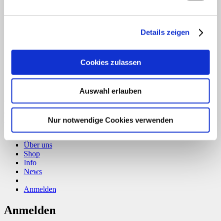
T
Details zeigen
Cookies zulassen
Auswahl erlauben
Copyright 2026 ©
CLOUDROCKER
Vertrag widerrufen
Nur notwendige Cookies verwenden
Home
Über uns
Shop
Info
News
Anmelden
Anmelden