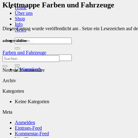
Klettmappe Farben und Fahrzeuge
Home
Über uns
Shop
Info
Dieser Eintrag wurde veröffentlicht am . Setze ein Lesezeichen auf d
News
Suchen
admgeraldine
nach:
Farben und Fahrzeuge
Suchen
nach:
Neueste Kommentare
Archiv
Kategorien
Keine Kategorien
Meta
Anmelden
Eintrags-Feed
Kommentar-Feed