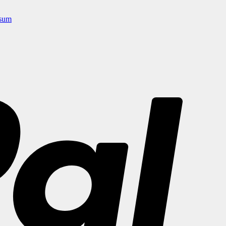
sum
PayPal