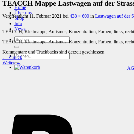
TEACCH Mappe Lastwagen auf der Strass
Home
Über uns
Veröffentlicht
11. Februar 2021
bei
438 × 600
in
Lastwagen auf der S
Shop
Info
News
TEACCH, Klettmappe, Autismus, Konzentration, Farben, links, rech
Suchen
TEACCH, Klettmappe, Autismus, Konzentration, Farben, links, rech
nach:
Kommentare und Trackbacks sind derzeit geschlossen.
Suchen
←
Zurück
nach:
Weiter
→
A