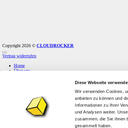
Copyright 2026 ©
CLOUDROCKER
Vertrag widerrufen
Home
Über uns
Shop
Info
Diese Webseite verwende
News
Wir verwenden Cookies, um
Anmelden
anbieten zu können und di
Informationen zu Ihrer Ve
Anmelden
und Analysen weiter. Unse
zusammen, die Sie ihnen b
Erforderlich
Benutzername oder E-Mail-Adresse
*
gesammelt haben.