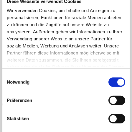
Diese Webseite verwendet Cookies
Menü
Veröffentlicht
11. Februar 2021
bei
433 × 600
in
Autos auf der
Wir verwenden Cookies, um Inhalte und Anzeigen zu
Straße
Home
personalisieren, Funktionen für soziale Medien anbieten
Über uns
zu können und die Zugriffe auf unsere Website zu
Shop
TEACCH, Klettmappe, Autismus, Konzentration, Farben, links,
Info
analysieren. Außerdem geben wir Informationen zu Ihrer
rechts
News
Verwendung unserer Website an unsere Partner für
Kommentare und Trackbacks sind derzeit geschlossen.
soziale Medien, Werbung und Analysen weiter. Unsere
Suchen nach:
←
Zurück
Partner führen diese Informationen möglicherweise mit
AGB
Datenschutz
Widerruf
Versand & Lieferung
Zahlungsweisen
weiteren Daten zusammen, die Sie ihnen bereitgestellt
Impressum
Suchen nach:
haben oder die sie im Rahmen Ihrer Nutzung der Dienste
gesammelt haben.
Einwilligungsauswahl
Notwendig
Präferenzen
Statistiken
PayPal