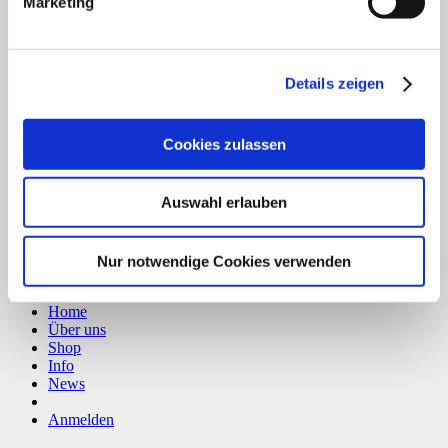
Marketing
B
T
Details zeigen
Cookies zulassen
Auswahl erlauben
Copyright 2026 ©
CLOUDROCKER
Nur notwendige Cookies verwenden
Vertrag widerrufen
Home
Über uns
Shop
Info
News
Anmelden