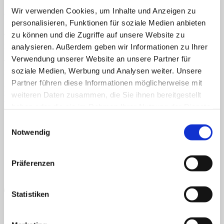
Veröffentlicht
11. Februar 2021
bei
424 × 600
in
Autos auf der
Wir verwenden Cookies, um Inhalte und Anzeigen zu
Straße
Home
Über uns
personalisieren, Funktionen für soziale Medien anbieten
Shop
zu können und die Zugriffe auf unsere Website zu
TEACCH, Klettmappe, Autismus, Konzentration, Farben, links,
Info
rechts
analysieren. Außerdem geben wir Informationen zu Ihrer
News
Verwendung unserer Website an unsere Partner für
TEACCH, Klettmappe, Autismus, Konzentration, Farben, links,
Suchen
soziale Medien, Werbung und Analysen weiter. Unsere
rechts
nach:
Partner führen diese Informationen möglicherweise mit
Kommentare und Trackbacks sind derzeit geschlossen.
Suchen
weiteren Daten zusammen, die Sie ihnen bereitgestellt
Weiter
→
nach:
haben oder die sie im Rahmen Ihrer Nutzung der Dienste
AGB
Datenschutz
Widerruf
Versand & Lieferung
Zahlungsweisen
Impressum
gesammelt haben.
Einwilligungsauswahl
P
Notwendig
Präferenzen
Statistiken