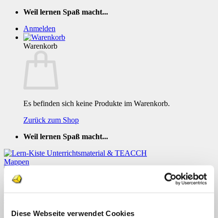
Zum
Weil lernen Spaß macht...
Inhalt
Anmelden
springen
Warenkorb
Es befinden sich keine Produkte im Warenkorb.
Zurück zum Shop
Weil lernen Spaß macht...
Mappe Autos auf der Strasse
Diese Webseite verwendet Cookies
Menü