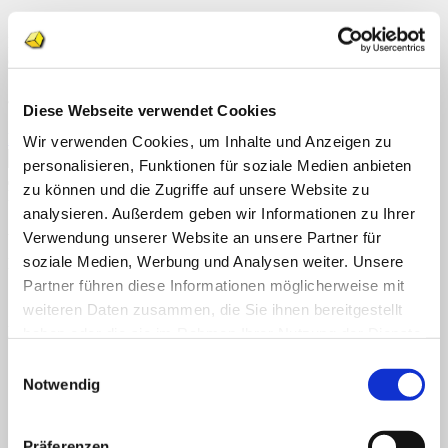
Home
Dieser Eintrag wurde veröffentlicht am . Setze ein Lesezeichen auf
Über uns
den
permalink
.
Shop
Info
News
admgeraldine
Diese Webseite verwendet Cookies
Suchen
Raupe zeichnen in 8 Schritten
Wir verwenden Cookies, um Inhalte und Anzeigen zu
nach:
personalisieren, Funktionen für soziale Medien anbieten
Suchen
zu können und die Zugriffe auf unsere Website zu
Neueste Kommentare
nach:
analysieren. Außerdem geben wir Informationen zu Ihrer
Archiv
Verwendung unserer Website an unsere Partner für
soziale Medien, Werbung und Analysen weiter. Unsere
Kategorien
Partner führen diese Informationen möglicherweise mit
Keine Kategorien
weiteren Daten zusammen, die Sie ihnen bereitgestellt
Meta
haben oder die sie im Rahmen Ihrer Nutzung der Dienste
gesammelt haben.
Einwilligungsauswahl
Anmelden
Eintrags-Feed
Notwendig
Kommentar-Feed
WordPress.org
Präferenzen