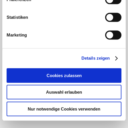
AGB
Datenschutz
Widerruf
Versand & Lieferung
Zahlungsweisen
Impressum
P
Statistiken
Marketing
Details zeigen
B
Cookies zulassen
T
Auswahl erlauben
Nur notwendige Cookies verwenden