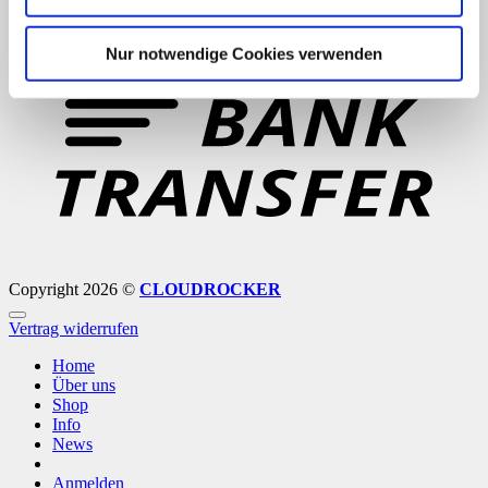
B
Nur notwendige Cookies verwenden
T
Copyright 2026 ©
CLOUDROCKER
Vertrag widerrufen
Home
Über uns
Shop
Info
News
Anmelden