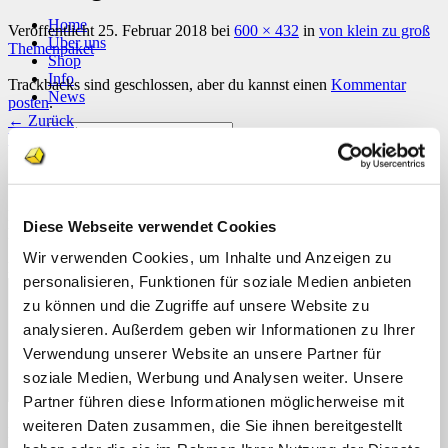
Home
Veröffentlicht
25. Februar 2018
bei
600 × 432
in
von klein zu groß
Über uns
Themenpaket
Shop
Info
Trackbacks sind geschlossen, aber du kannst einen
Kommentar
News
posten
.
←
Zurück
Suchen
Weiter
→
nach:
Schreibe einen Kommentar
Suchen
nach:
Deine E-Mail-Adresse wird nicht veröffentlicht.
Erforderliche
Diese Webseite verwendet Cookies
Felder sind mit
*
markiert
Wir verwenden Cookies, um Inhalte und Anzeigen zu
Kommentar
*
personalisieren, Funktionen für soziale Medien anbieten
zu können und die Zugriffe auf unsere Website zu
analysieren. Außerdem geben wir Informationen zu Ihrer
Verwendung unserer Website an unsere Partner für
soziale Medien, Werbung und Analysen weiter. Unsere
Partner führen diese Informationen möglicherweise mit
weiteren Daten zusammen, die Sie ihnen bereitgestellt
Name
*